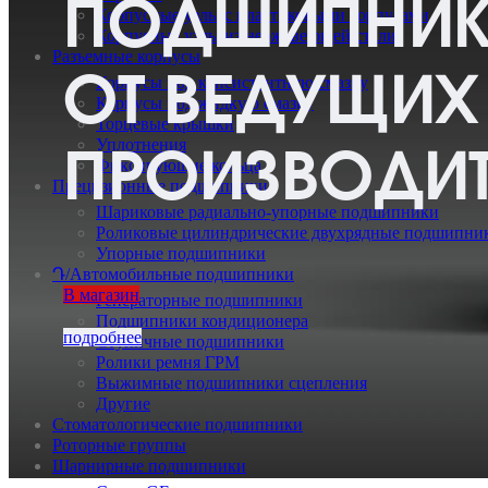
ПОДШИПНИ
Корпусные узлы с пластиковыми корпусами
Корпусные узлы из нержавеющей стали
Разъемные корпусы
ОТ ВЕДУЩИХ
Корпусы под консистентную смазку
Корпусы под жидкую смазку
Торцевые крышки
Уплотнения
ПРОИЗВОДИТ
Фиксирующие кольца
Прецизионные подшипники
Шариковые радиально-упорные подшипники
Роликовые цилиндрические двухрядные подшипни
Упорные подшипники
Դ/Автомобильные подшипники
В магазин
Генераторные подшипники
Подшипники кондиционера
подробнее
Ступичные подшипники
Ролики ремня ГРМ
Выжимные подшипники сцепления
Другие
Стоматологические подшипники
Роторные группы
Шарнирные подшипники