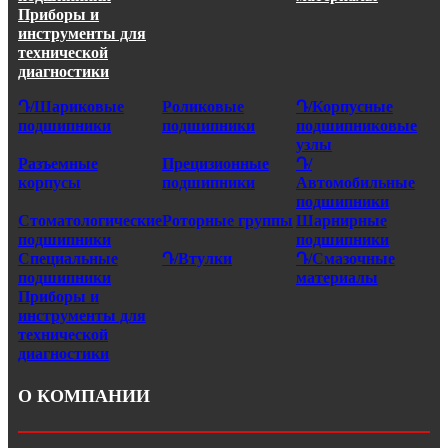
Приборы и
инструменты для
технической
диагностики
Դ/Шариковые
Роликовые
Դ/Корпусные
подшипники
подшипники
подшипниковые
узлы
Разъемные
Прецизионные
Դ/
корпусы
подшипники
Автомобильные
подшипники
Стоматологические
Роторные группы
Шарнирные
подшипники
подшипники
Специальные
Դ/Втулки
Դ/Смазочные
подшипники
материалы
Приборы и
инструменты для
технической
диагностики
О КОМПАНИИ