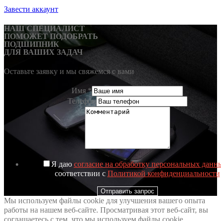
Завести аккаунт
НАШ СПЕЦИАЛИСТ
ПОМОЖЕТ ПОДОБРАТЬ
ПОДШИПНИК
ДЛЯ ВАШИХ ЗАДАЧ
Оставьте заявку и мы свяжемся с вами
Имя
*
Телефон
Я даю
согласие на обработку персональных данн
соответствии с
Политикой конфиденциальности
Отправить запрос
Мы используем файлы cookie для улучшения вашего опыта
работы на нашем веб-сайте. Просматривая этот веб-сайт, вы
соглашаетесь с тем, что мы используем файлы cookie.