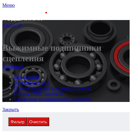
Меню
0
items
0
₽
Выжимные подшипники
сцепления
Категории
Все
Товаров
Другие
1 продукт
Подшипники кондиционера
1 продукт
Ролики ГРМ
0 продукты
Ступичные подшипники
19 продукты
Закрыть
Фильтр
Очистить