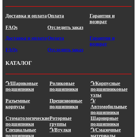
Доставка и оплата
Оплата
Гарантия и
возврат
FAQs
Отследить заказ
Доставка и оплата
Оплата
Гарантия и
возврат
FAQs
Отследить заказ
КАТАЛОГ
Դ/Шариковые
Роликовые
Դ/Корпусные
подшипники
подшипники
подшипниковые
узлы
Разъемные
Прецизионные
Դ/
корпусы
подшипники
Автомобильные
подшипники
Стоматологические
Роторные
Шарнирные
подшипники
группы
подшипники
Специальные
Դ/Втулки
Դ/Смазочные
подшипники
материалы