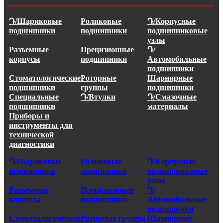
Դ/Шариковые
Роликовые
Դ/Корпусные
подшипники
подшипники
подшипниковые
узлы
Разъемные
Прецизионные
Դ/
корпусы
подшипники
Автомобильные
подшипники
Стоматологические
Роторные
Шарнирные
подшипники
группы
подшипники
Специальные
Դ/Втулки
Դ/Смазочные
подшипники
материалы
Приборы и
инструменты для
технической
диагностики
Դ/Шариковые
Роликовые
Դ/Корпусные
подшипники
подшипники
подшипниковые
узлы
Разъемные
Прецизионные
Դ/
корпусы
подшипники
Автомобильные
подшипники
Стоматологические
Роторные группы
Шарнирные