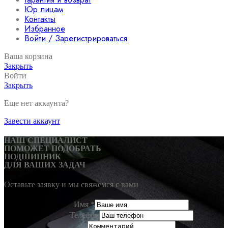
Юр лицам
Контакты
Избранное
Войти / Зарегистрироваться
Ваша корзина
Закрыть
Войти
Закрыть
Еще нет аккаунта?
Завести аккаунт
НАШ СПЕЦИАЛИСТ
ПОМОЖЕТ ПОДОБРАТЬ
ПОДШИПНИК
ДЛЯ ВАШИХ ЗАДАЧ
Оставьте заявку и мы свяжемся с вами
Имя
*
Телефон