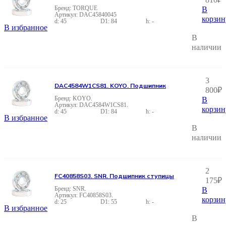
TORQUE
В
DAC45840045
корзин
45
84
-
В избранное
В
наличии
3
DAC4584W1CS81. KOYO. Подшипник
800
₽
KOYO.
В
DAC4584W1CS81.
корзин
45
84
-
В избранное
В
наличии
2
FC40858S03. SNR. Подшипник ступицы
175
₽
SNR.
В
FC40858S03.
корзин
25
55
-
В избранное
В