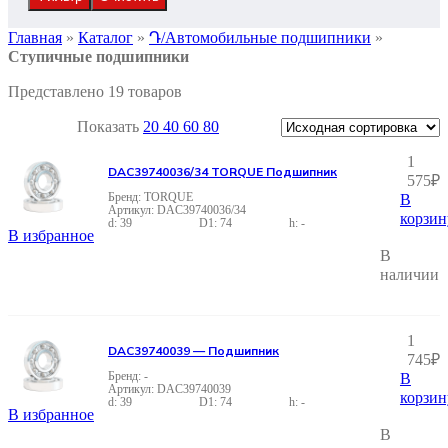
Главная
»
Каталог
»
Դ/Автомобильные подшипники
»
Ступичные подшипники
Представлено 19 товаров
Показать
20
40
60
80
1
DAC39740036/34 TORQUE Подшипник
575
₽
TORQUE
В
DAC39740036/34
корзин
39
74
-
В избранное
В
наличии
1
DAC39740039 — Подшипник
745
₽
-
В
DAC39740039
корзин
39
74
-
В избранное
В