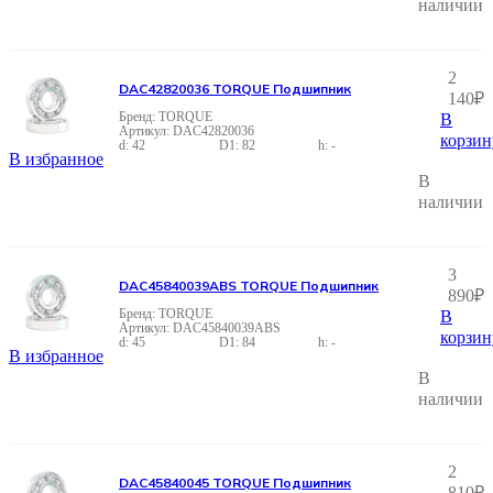
наличии
2
DAC42820036 TORQUE Подшипник
140
₽
TORQUE
В
DAC42820036
корзин
42
82
-
В избранное
В
наличии
3
DAC45840039ABS TORQUE Подшипник
890
₽
TORQUE
В
DAC45840039ABS
корзин
45
84
-
В избранное
В
наличии
2
DAC45840045 TORQUE Подшипник
810
₽