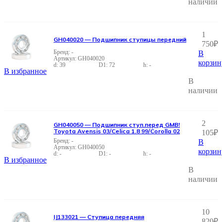
наличии
1
GH040020 — Подшипник ступицы передний
750
₽
-
В
GH040020
корзин
39
72
-
В избранное
В
наличии
2
GH040050 — Подшипник ступ.перед GMB!
Toyota Avensis 03/Celica 1.8 99/Corolla 02
105
₽
-
В
GH040050
корзин
-
-
-
В избранное
В
наличии
10
IJ133021 — Ступица передняя
820
₽