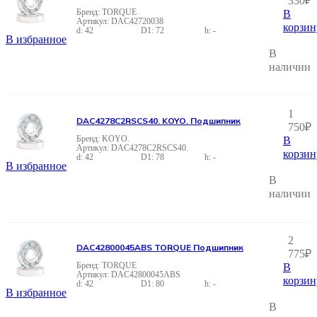
330
₽
TORQUE
В
DAC42720038
корзин
42
72
-
В избранное
В
наличии
1
DAC4278C2RSCS40. KOYO. Подшипник
750
₽
KOYO.
В
DAC4278C2RSCS40.
корзин
42
78
-
В избранное
В
наличии
2
DAC42800045ABS TORQUE Подшипник
775
₽
TORQUE
В
DAC42800045ABS
корзин
42
80
-
В избранное
В