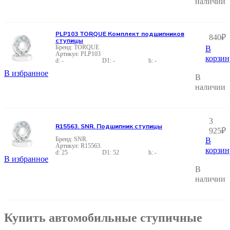
наличии
PLP103 TORQUE Комплект подшипников
840
₽
ступицы
TORQUE
В
PLP103
корзин
-
-
-
В избранное
В
наличии
3
R15563. SNR. Подшипник ступицы
925
₽
SNR.
В
R15563.
корзин
25
52
-
В избранное
В
наличии
Купить автомобильные ступичные