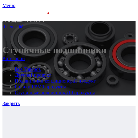
Меню
0
items
0
₽
Ступичные подшипники
Категории
Все
Товаров
Другие
1 продукт
Подшипники кондиционера
1 продукт
Ролики ГРМ
0 продукты
Ступичные подшипники
19 продукты
Закрыть