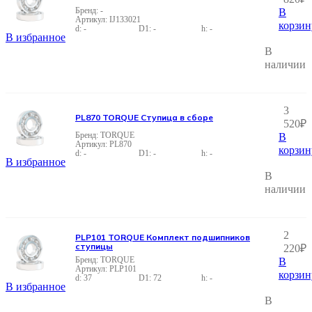
-
В
IJ133021
корзин
-
-
-
В избранное
В
наличии
3
PL870 TORQUE Ступица в сборе
520
₽
TORQUE
В
PL870
корзин
-
-
-
В избранное
В
наличии
2
PLP101 TORQUE Комплект подшипников
ступицы
220
₽
TORQUE
В
PLP101
корзин
37
72
-
В избранное
В