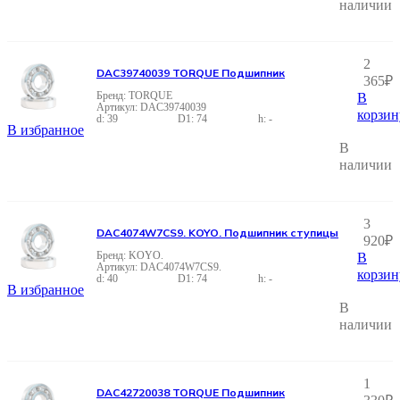
наличии
2
DAC39740039 TORQUE Подшипник
365
₽
TORQUE
В
DAC39740039
корзин
39
74
-
В избранное
В
наличии
3
DAC4074W7CS9. KOYO. Подшипник ступицы
920
₽
KOYO.
В
DAC4074W7CS9.
корзин
40
74
-
В избранное
В
наличии
1
DAC42720038 TORQUE Подшипник