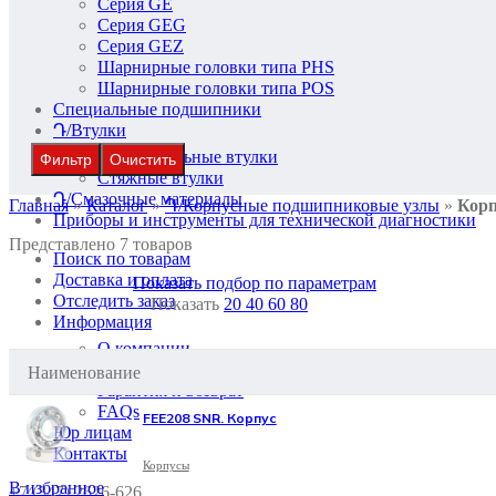
Серия GE
Серия GEG
Серия GEZ
Шарнирные головки типа PHS
Шарнирные головки типа POS
Специальные подшипники
Դ/Втулки
Закрепительные втулки
Фильтр
Очистить
Стяжные втулки
Դ/Смазочные материалы
Главная
»
Каталог
»
Դ/Корпусные подшипниковые узлы
»
Кор
Приборы и инструменты для технической диагностики
Представлено 7 товаров
Поиск по товарам
Доставка и оплата
Показать подбор по параметрам
Отследить заказ
Показать
20
40
60
80
Информация
О компании
Бренды
Наименование
Гарантия и возврат
FAQs
FEE208 SNR. Корпус
Юр лицам
Контакты
Корпусы
В избранное
+7 (347) 2626-626