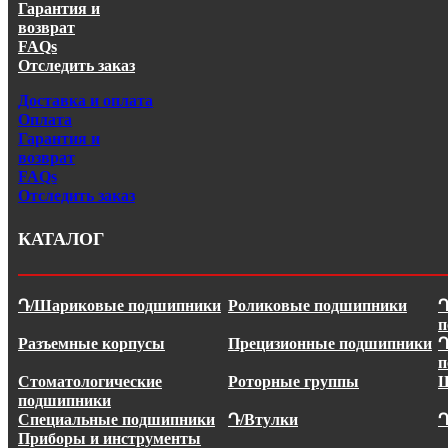
Гарантия и
возврат
FAQs
Отследить заказ
Доставка и оплата
Оплата
Гарантия и
возврат
FAQs
Отследить заказ
КАТАЛОГ
Դ/Шариковые подшипники
Роликовые подшипники
Դ
п
Разъемные корпусы
Прецизионные подшипники
Դ
п
Стоматологические
Роторные группы
Ш
подшипники
Специальные подшипники
Դ/Втулки
Դ
Приборы и инструменты