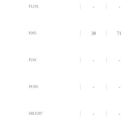
-
-
FL210.
38
71
P205.
-
-
P210
-
-
PF205
-
-
SBLF207