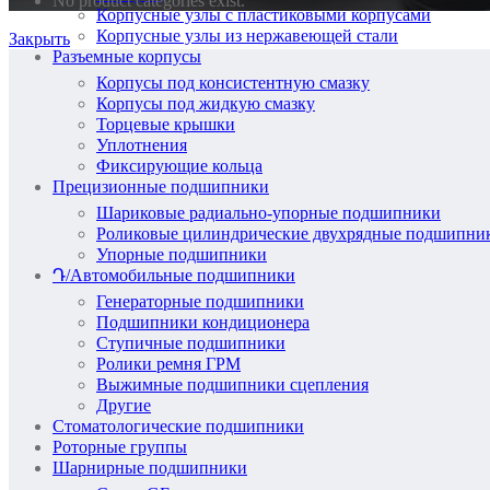
No product categories exist.
Корпусные узлы с пластиковыми корпусами
Корпусные узлы из нержавеющей стали
Закрыть
Разъемные корпусы
Корпусы под консистентную смазку
Корпусы под жидкую смазку
Торцевые крышки
Уплотнения
Фиксирующие кольца
Прецизионные подшипники
Шариковые радиально-упорные подшипники
Роликовые цилиндрические двухрядные подшипни
Упорные подшипники
Դ/Автомобильные подшипники
Генераторные подшипники
Подшипники кондиционера
Ступичные подшипники
Ролики ремня ГРМ
Выжимные подшипники сцепления
Другие
Стоматологические подшипники
Роторные группы
Шарнирные подшипники