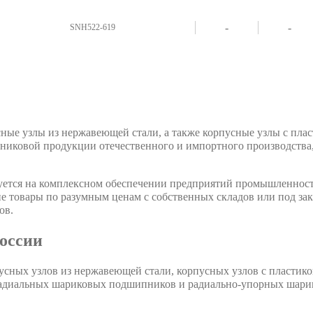
-
-
SNH522-619
ные узлы из нержавеющей стали, а также корпусные узлы с пл
вой продукции отечественного и импортного производства, в
руется на комплексном обеспечении предприятий промышленно
 товары по разумным ценам с собственных складов или под зак
ов.
оссии
усных узлов из нержавеющей стали, корпусных узлов с пласти
радиальных шариковых подшипников и радиально-упорных шари