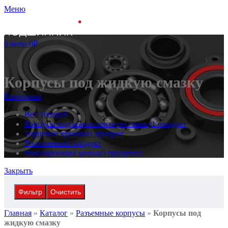
Меню
0
items
0
₽
Корпусы под жидкую смазку
Категории
Все
Товаров
Корпусы под консистентную смазку
1 продукт
Торцевые крышки
1 продукт
Уплотнения
1 продукт
Фиксирующие кольца
5 продукты
Закрыть
Фильтр
Очистить
Главная
»
Каталог
»
Разъемные корпусы
»
Корпусы под
жидкую смазку