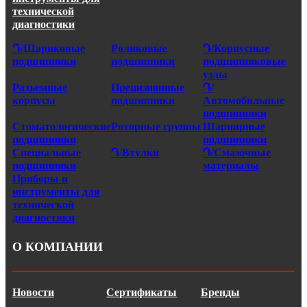
технической
диагностики
Դ/Шариковые
Роликовые
Դ/Корпусные
подшипники
подшипники
подшипниковые
узлы
Разъемные
Прецизионные
Դ/
корпусы
подшипники
Автомобильные
подшипники
Стоматологические
Роторные группы
Шарнирные
подшипники
подшипники
Специальные
Դ/Втулки
Դ/Смазочные
подшипники
материалы
Приборы и
инструменты для
технической
диагностики
О КОМПАНИИ
Новости
Сертификаты
Бренды