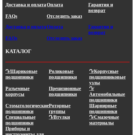
Доставка и оплата
Оплата
Гарантия и
возврат
FAQs
Отследить заказ
Доставка и оплата
Оплата
Гарантия и
возврат
FAQs
Отследить заказ
КАТАЛОГ
Դ/Шариковые
Роликовые
Դ/Корпусные
подшипники
подшипники
подшипниковые
узлы
Разъемные
Прецизионные
Դ/
корпусы
подшипники
Автомобильные
подшипники
Стоматологические
Роторные
Шарнирные
подшипники
группы
подшипники
Специальные
Դ/Втулки
Դ/Смазочные
подшипники
материалы
Приборы и
инструменты для