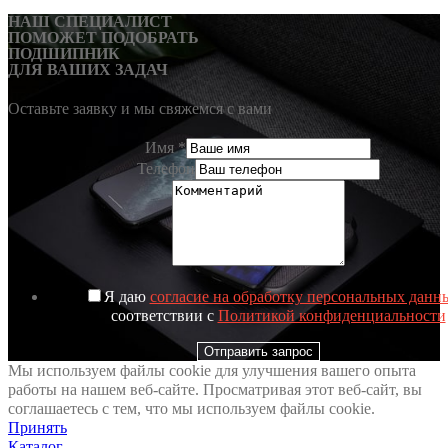
НАШ СПЕЦИАЛИСТ
ПОМОЖЕТ ПОДОБРАТЬ
ПОДШИПНИК
ДЛЯ ВАШИХ ЗАДАЧ
Оставьте заявку и мы свяжемся с вами
Имя
*
Телефон
Я даю
согласие на обработку персональных данн
соответствии с
Политикой конфиденциальности
Отправить запрос
Мы используем файлы cookie для улучшения вашего опыта
работы на нашем веб-сайте. Просматривая этот веб-сайт, вы
соглашаетесь с тем, что мы используем файлы cookie.
Принять
Каталог