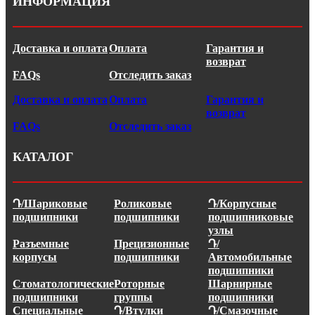
ИНФОРМАЦИЯ
Доставка и оплата
Оплата
Гарантия и
возврат
FAQs
Отследить заказ
Доставка и оплата
Оплата
Гарантия и
возврат
FAQs
Отследить заказ
КАТАЛОГ
Դ/Шариковые
Роликовые
Դ/Корпусные
подшипники
подшипники
подшипниковые
узлы
Разъемные
Прецизионные
Դ/
корпусы
подшипники
Автомобильные
подшипники
Стоматологические
Роторные
Шарнирные
подшипники
группы
подшипники
Специальные
Դ/Втулки
Դ/Смазочные