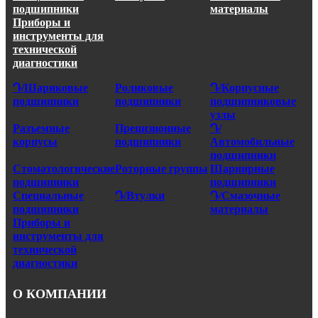
подшипники
материалы
Приборы и
инструменты для
технической
диагностики
Դ/Шариковые
Роликовые
Դ/Корпусные
подшипники
подшипники
подшипниковые
узлы
Разъемные
Прецизионные
Դ/
корпусы
подшипники
Автомобильные
подшипники
Стоматологические
Роторные группы
Шарнирные
подшипники
подшипники
Специальные
Դ/Втулки
Դ/Смазочные
подшипники
материалы
Приборы и
инструменты для
технической
диагностики
О КОМПАНИИ