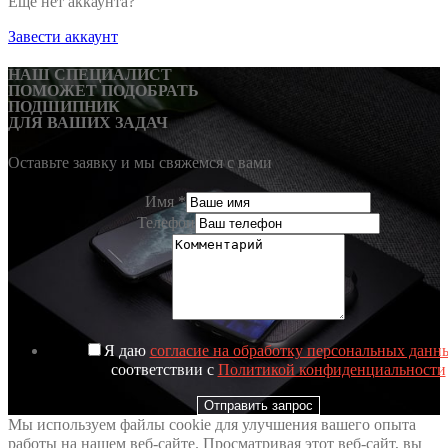
Еще нет аккаунта?
Завести аккаунт
НАШ СПЕЦИАЛИСТ
ПОМОЖЕТ ПОДОБРАТЬ
ПОДШИПНИК
ДЛЯ ВАШИХ ЗАДАЧ
Оставьте заявку и мы свяжемся с вами
Имя
*
Телефон
Я даю
согласие на обработку персональных данн
соответствии с
Политикой конфиденциальности
Отправить запрос
Мы используем файлы cookie для улучшения вашего опыта
работы на нашем веб-сайте. Просматривая этот веб-сайт, вы