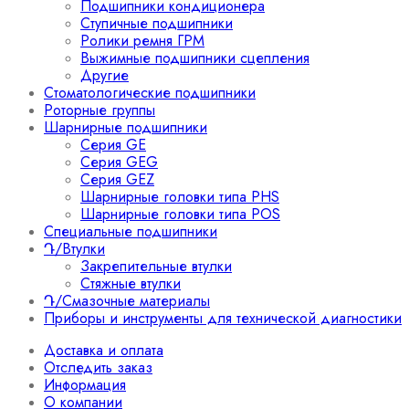
Подшипники кондиционера
Ступичные подшипники
Ролики ремня ГРМ
Выжимные подшипники сцепления
Другие
Стоматологические подшипники
Роторные группы
Шарнирные подшипники
Серия GE
Серия GEG
Серия GEZ
Шарнирные головки типа PHS
Шарнирные головки типа POS
Специальные подшипники
Դ/Втулки
Закрепительные втулки
Стяжные втулки
Դ/Смазочные материалы
Приборы и инструменты для технической диагностики
Доставка и оплата
Отследить заказ
Информация
О компании