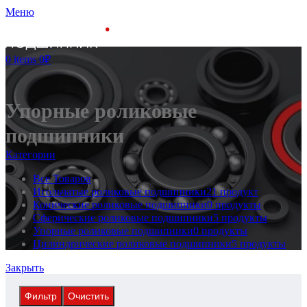
Меню
0
items
0
₽
Упорные роликовые
подшипники
Категории
Все
Товаров
Игольчатые роликовые подшипники
21 продукт
Конические роликовые подшипники
0 продукты
Сферические роликовые подшипники
5 продукты
Упорные роликовые подшипники
0 продукты
Цилиндрические роликовые подшипники
5 продукты
Закрыть
Фильтр
Очистить