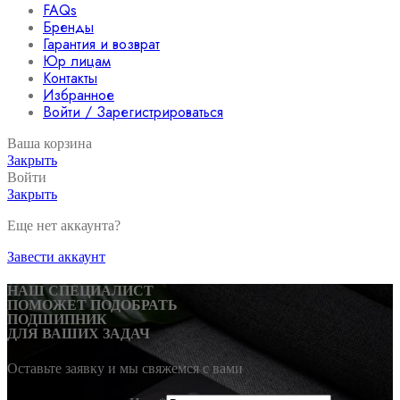
FAQs
Бренды
Гарантия и возврат
Юр лицам
Контакты
Избранное
Войти / Зарегистрироваться
Ваша корзина
Закрыть
Войти
Закрыть
Еще нет аккаунта?
Завести аккаунт
НАШ СПЕЦИАЛИСТ
ПОМОЖЕТ ПОДОБРАТЬ
ПОДШИПНИК
ДЛЯ ВАШИХ ЗАДАЧ
Оставьте заявку и мы свяжемся с вами