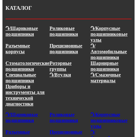
КАТАЛОГ
Դ/Шариковые
Роликовые
Դ/Корпусные
подшипники
подшипники
подшипниковые
узлы
Разъемные
Прецизионные
Դ/
корпусы
подшипники
Автомобильные
подшипники
Стоматологические
Роторные
Шарнирные
подшипники
группы
подшипники
Специальные
Դ/Втулки
Դ/Смазочные
подшипники
материалы
Приборы и
инструменты для
технической
диагностики
Դ/Шариковые
Роликовые
Դ/Корпусные
подшипники
подшипники
подшипниковые
узлы
Разъемные
Прецизионные
Դ/