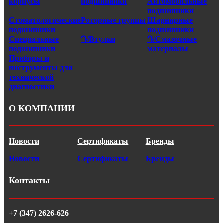
корпусы
подшипники
Автомобильные
подшипники
Стоматологические
Роторные группы
Шарнирные
подшипники
подшипники
Специальные
Դ/Втулки
Դ/Смазочные
подшипники
материалы
Приборы и
инструменты для
технической
диагностики
О КОМПАНИИ
Новости
Сертификаты
Бренды
Новости
Сертификаты
Бренды
Контакты
+7 (347) 2626-626