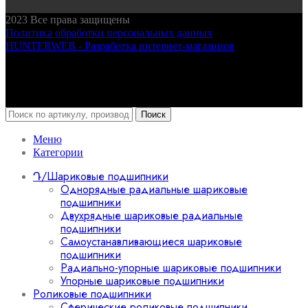
2023
Все права защищены
Политика обработки персональных данных
HUNTERWEB - Разработка интернет-магазинов
Поиск
Меню
Категории
Դ/Шариковые подшипники
Однорядные радиальные шариковые
подшипники
Двухрядные шариковые радиальные
подшипники
Самоустанавливающиеся шариковые
подшипники
Радиально-упорные шариковые подшипники
Упорные шариковые подшипники
Роликовые подшипники
Сферические роликовые подшипники