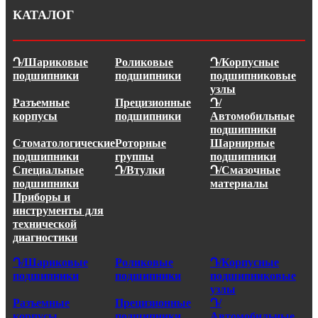
КАТАЛОГ
Դ/Шариковые
Роликовые
Դ/Корпусные
подшипники
подшипники
подшипниковые
узлы
Разъемные
Прецизионные
Դ/
корпусы
подшипники
Автомобильные
подшипники
Стоматологические
Роторные
Шарнирные
подшипники
группы
подшипники
Специальные
Դ/Втулки
Դ/Смазочные
подшипники
материалы
Приборы и
инструменты для
технической
диагностики
Դ/Шариковые
Роликовые
Դ/Корпусные
подшипники
подшипники
подшипниковые
узлы
Разъемные
Прецизионные
Դ/
корпусы
подшипники
Автомобильные