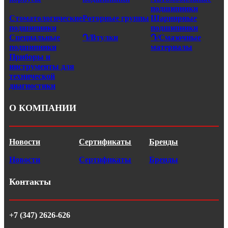
подшипники
Стоматологические
Роторные группы
Шарнирные
подшипники
подшипники
Специальные
Դ/Втулки
Դ/Смазочные
подшипники
материалы
Приборы и
инструменты для
технической
диагностики
О КОМПАНИИ
Новости
Сертификаты
Бренды
Новости
Сертификаты
Бренды
Контакты
+7 (347) 2626-626