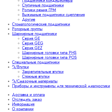
Подшипники кондиционера
Ступичные подшипники
Ролики ремня ГРМ
Выжимные подшипники сцепления
Другие
Стоматологические подшипники
Роторные группы
Шарнирные подшипники
Серия GE
Серия GEG
Серия GEZ
Шарнирные головки типа PHS
Шарнирные головки типа POS
Специальные подшипники
Դ/Втулки
Закрепительные втулки
Стяжные втулки
Դ/Смазочные материалы
Приборы и инструменты для технической диагностики
Доставка и оплата
Отследить заказ
Информация
О компании