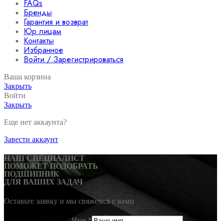
FAQs
Бренды
Гарантия и возврат
Юр лицам
Контакты
Избранное
Войти / Зарегистрироваться
Ваша корзина
Закрыть
Войти
Закрыть
Еще нет аккаунта?
Завести аккаунт
НАШ СПЕЦИАЛИСТ
ПОМОЖЕТ ПОДОБРАТЬ
ПОДШИПНИК
ДЛЯ ВАШИХ ЗАДАЧ
Оставьте заявку и мы свяжемся с вами
Имя
*