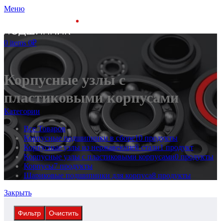
Меню
0
items
0
₽
Корпусные узлы с
пластиковыми корпусами
Категории
Все
Товаров
Корпусные подшипники в сборе
10 продукты
Корпусные узлы из нержавеющей стали
1 продукт
Корпусные узлы с пластиковыми корпусами
0 продукты
Корпусы
7 продукты
Шариковые подшипники для корпуса
8 продукты
Закрыть
Фильтр
Очистить