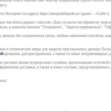
ченной ответственностью «Интер Подшипник Групп» (ООО «ИПГ»),
р»).
 Интернет по адресу https://interpodshipnik.ru/ (далее – «Сайт»).
ция чек-бокса рядом с текстом «Даю согласие на обработку пер
каза, и нажатие кнопки "Отправить", "Зарегистрироваться", "Оф
ых данных без ограничения срока, любым законным способом, как
ные и технические меры для защиты персональных данных Польз
ки
опирования, распространения, а также от иных неправомерных д
я третьим лицам (курьерским службам, организациям почтовой с
 оформления доставки, а также в иных случаях, предусмотренны
ных: