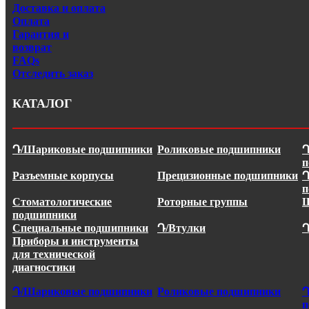
Доставка и оплата
Оплата
Гарантия и
возврат
FAQs
Отследить заказ
КАТАЛОГ
Դ/Шариковые подшипники
Роликовые подшипники
Դ
п
Разъемные корпусы
Прецизионные подшипники
Դ
п
Стоматологические
Роторные группы
Ш
подшипники
Специальные подшипники
Դ/Втулки
Դ
Приборы и инструменты
для технической
диагностики
Դ/Шариковые подшипники
Роликовые подшипники
Դ
п