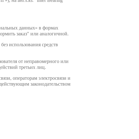
 на англ.яз. “Inter Bearing
сональных данных» в формах
ормить заказ" или аналогичной.
 без использования средств
ователя от неправомерного или
ействий третьих лиц.
вязи, операторам электросвязи и
х действующим законодательством