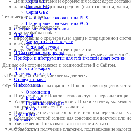
Данные для доставки и оформления заказа: адрес доставки
Серия GE
данные о транспортном средстве (вид транспорта, марка, 
Серия GEG
Серия GEZ
Технические данные:
Шарнирные головки типа PHS
Шарнирные головки типа POS
IP-адрес Пользователя,
Специальные подшипники
данные файла cookie,
Դ/Втулки
информация о браузере (user-agent) и операционной систе
Закрепительные втулки
время доступа,
Стяжные втулки
адрес запрашиваемой страницы Сайта,
Դ/Смазочные материалы
иные данные, автоматически передаваемые сервисами Са
Приборы и инструменты для технической диагностики
Данные об истории заказов и взаимодействий с Сайтом.
Поиск по товарам
Доставка и оплата
5. Цели обработки персональных данных:
Отследить заказ
Информация
Обработка персональных данных Пользователя осуществляется
О компании
Предоставление Пользователю доступа к персонализиров
Бренды
Установление обратной связи с Пользователем, включая н
Гарантия и возврат
запросов и заявок от Пользователя.
FAQs
Подтверждение достоверности и полноты персональных 
Юр лицам
Создание учетной записи для совершения покупок или ис
Контакты
Уведомление Пользователя о состоянии Заказа.
Обработка и получение платежей, подтверждение налого
+7 (347) 2626-626