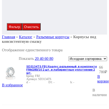
Фильтр
Очистить
Главная
»
Каталог
»
Разъемные корпусы
»
Корпусы под
консистентную смазку
Отображение единственного товара
Показать
20
40
60
80
SD3134TS FBJ Корпус разъемный, в комплекте
66
FRM280/10 2 шт. и лабиринтные уплотнения 2
780
₽
шт.
FBJ
В
SD3134TS
корзин
-
-
-
В избранное
В
наличии