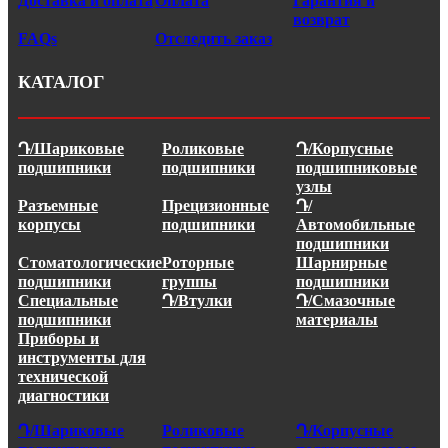
Доставка и оплата
Оплата
Гарантия и
возврат
FAQs
Отследить заказ
КАТАЛОГ
Դ/Шариковые
Роликовые
Դ/Корпусные
подшипники
подшипники
подшипниковые
узлы
Разъемные
Прецизионные
Դ/
корпусы
подшипники
Автомобильные
подшипники
Стоматологические
Роторные
Шарнирные
подшипники
группы
подшипники
Специальные
Դ/Втулки
Դ/Смазочные
подшипники
материалы
Приборы и
инструменты для
технической
диагностики
Դ/Шариковые
Роликовые
Դ/Корпусные