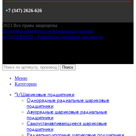
+7 (347) 2626-626
2023
Все права защищены
Политика обработки персональных данных
HUNTERWEB - Разработка интернет-магазинов
Поиск
Меню
Категории
Դ/Шариковые подшипники
Однорядные радиальные шариковые
подшипники
Двухрядные шариковые радиальные
подшипники
Самоустанавливающиеся шариковые
подшипники
Радиально-упорные шариковые подшипники