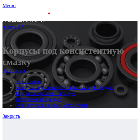
Меню
0
items
0
₽
Корпусы под консистентную
смазку
Категории
Все
Товаров
Корпусы под консистентную смазку
1 продукт
Торцевые крышки
1 продукт
Уплотнения
1 продукт
Фиксирующие кольца
5 продукты
Закрыть