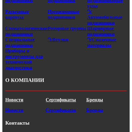
подшипники
подшипники
подшипниковые
узлы
Разъемные
Прецизионные
Դ/
корпусы
подшипники
Автомобильные
подшипники
Стоматологические
Роторные группы
Шарнирные
подшипники
подшипники
Специальные
Դ/Втулки
Դ/Смазочные
подшипники
материалы
Приборы и
инструменты для
технической
диагностики
О КОМПАНИИ
Новости
Сертификаты
Бренды
Новости
Сертификаты
Бренды
Контакты