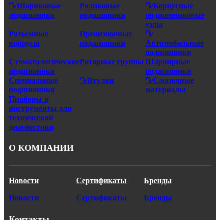
Դ/Шариковые
Роликовые
Դ/Корпусные
подшипники
подшипники
подшипниковые
узлы
Разъемные
Прецизионные
Դ/
корпусы
подшипники
Автомобильные
подшипники
Стоматологические
Роторные группы
Шарнирные
подшипники
подшипники
Специальные
Դ/Втулки
Դ/Смазочные
подшипники
материалы
Приборы и
инструменты для
технической
диагностики
О КОМПАНИИ
Новости
Сертификаты
Бренды
Новости
Сертификаты
Бренды
Контакты