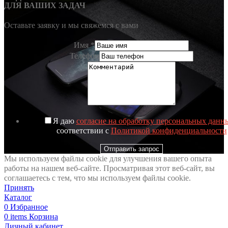
ДЛЯ ВАШИХ ЗАДАЧ
Оставьте заявку и мы свяжемся с вами
Имя
*
Телефон
Я даю
согласие на обработку персональных данн
соответствии с
Политикой конфиденциальности
Отправить запрос
Мы используем файлы cookie для улучшения вашего опыта
работы на нашем веб-сайте. Просматривая этот веб-сайт, вы
соглашаетесь с тем, что мы используем файлы cookie.
Принять
Каталог
0
Избранное
0
items
Корзина
Личный кабинет