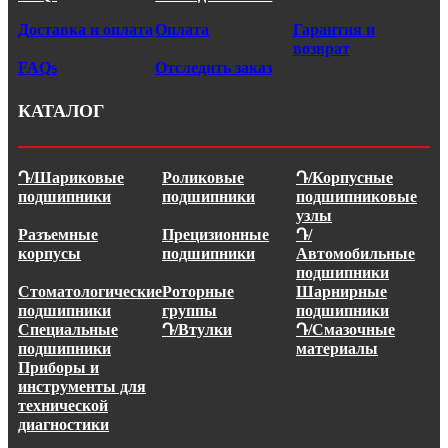
Доставка и оплата
Оплата
Гарантия и
возврат
FAQs
Отследить заказ
КАТАЛОГ
Դ/Шариковые
Роликовые
Դ/Корпусные
подшипники
подшипники
подшипниковые
узлы
Разъемные
Прецизионные
Դ/
корпусы
подшипники
Автомобильные
подшипники
Стоматологические
Роторные
Шарнирные
подшипники
группы
подшипники
Специальные
Դ/Втулки
Դ/Смазочные
подшипники
материалы
Приборы и
инструменты для
технической
диагностики