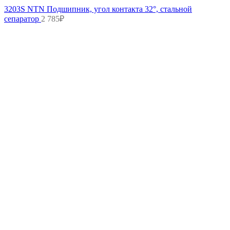
3203S NTN Подшипник, угол контакта 32°, стальной
сепаратор
2 785
₽