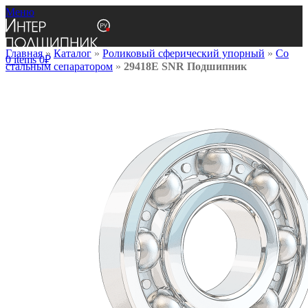
Меню
Главная
»
Каталог
»
Роликовый сферический упорный
»
Со
0
items
0
₽
стальным сепаратором
»
29418E SNR Подшипник