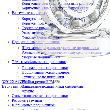
Корпусные узлы с пластиковыми корпусами
Корпусные узлы из нержавеющей стали
Разъемные корпусы
Корпусы под консистентную смазку
Корпусы под жидкую смазку
Торцевые крышки
Уплотнения
Фиксирующие кольца
Прецизионные подшипники
Шариковые радиально-упорные подшипники
Роликовые цилиндрические двухрядные подшипни
Упорные подшипники
Դ/Автомобильные подшипники
Генераторные подшипники
Подшипники кондиционера
Ступичные подшипники
32912XA NTN Подшипник
Ролики ремня ГРМ
5 685
₽
Вернуться к товарам
Выжимные подшипники сцепления
Другие
Стоматологические подшипники
Роторные группы
Шарнирные подшипники