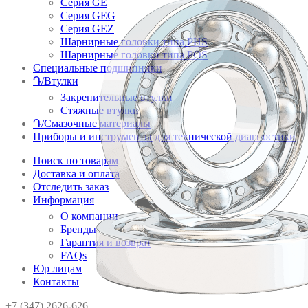
Серия GE
Серия GEG
Серия GEZ
Шарнирные головки типа PHS
Шарнирные головки типа POS
Специальные подшипники
Դ/Втулки
Закрепительные втулки
Стяжные втулки
Դ/Смазочные материалы
Приборы и инструменты для технической диагностики
Поиск по товарам
Доставка и оплата
Отследить заказ
Информация
О компании
Бренды
Гарантия и возврат
FAQs
Юр лицам
Контакты
+7 (347) 2626-626