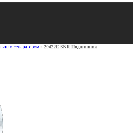
льным сепаратором
»
29422E SNR Подшипник