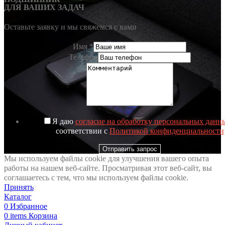
ДЛЯ ВАШИХ ЗАДАЧ
Оставьте заявку и мы свяжемся с вами
Имя
*
Телефон
Я даю
согласие на обработку персональных данн
соответствии с
Политикой конфиденциальности
Отправить запрос
Мы используем файлы cookie для улучшения вашего опыта
работы на нашем веб-сайте. Просматривая этот веб-сайт, вы
соглашаетесь с тем, что мы используем файлы cookie.
Принять
Каталог
0
Избранное
0
items
Корзина