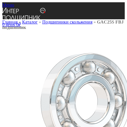
Меню
Главная
»
Каталог
»
Подшипники скольжения
»
GAC25S FBJ
0
items
0
₽
подшипник