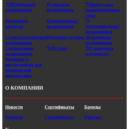
Դ/Шариковые
Роликовые
Դ/Корпусные
подшипники
подшипники
подшипниковые
узлы
Разъемные
Прецизионные
Դ/
корпусы
подшипники
Автомобильные
подшипники
Стоматологические
Роторные группы
Шарнирные
подшипники
подшипники
Специальные
Դ/Втулки
Դ/Смазочные
подшипники
материалы
Приборы и
инструменты для
технической
диагностики
О КОМПАНИИ
Новости
Сертификаты
Бренды
Новости
Сертификаты
Бренды