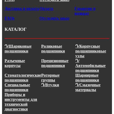
Доставка и оплата
Оплата
Гарантия и
возврат
FAQs
Отследить заказ
КАТАЛОГ
Դ/Шариковые
Роликовые
Դ/Корпусные
подшипники
подшипники
подшипниковые
узлы
Разъемные
Прецизионные
Դ/
корпусы
подшипники
Автомобильные
подшипники
Стоматологические
Роторные
Шарнирные
подшипники
группы
подшипники
Специальные
Դ/Втулки
Դ/Смазочные
подшипники
материалы
Приборы и
инструменты для
технической
диагностики