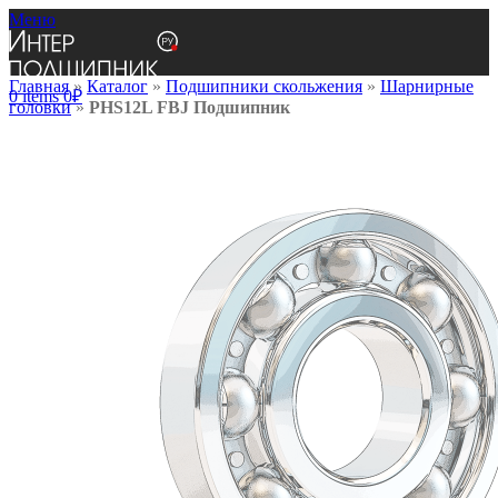
Меню
Главная
»
Каталог
»
Подшипники скольжения
»
Шарнирные
0
items
0
₽
головки
»
PHS12L FBJ Подшипник