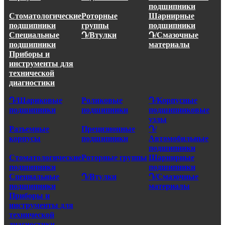
подшипники
Стоматологические
Роторные
Шарнирные
подшипники
группы
подшипники
Специальные
Դ/Втулки
Դ/Смазочные
подшипники
материалы
Приборы и
инструменты для
технической
диагностики
Դ/Шариковые
Роликовые
Դ/Корпусные
подшипники
подшипники
подшипниковые
узлы
Разъемные
Прецизионные
Դ/
корпусы
подшипники
Автомобильные
подшипники
Стоматологические
Роторные группы
Шарнирные
подшипники
подшипники
Специальные
Դ/Втулки
Դ/Смазочные
подшипники
материалы
Приборы и
инструменты для
технической
диагностики