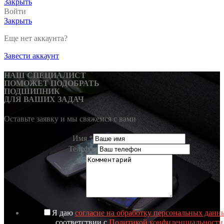
Закрыть
Войти
Закрыть
Еще нет аккаунта?
Завести аккаунт
НАШ СПЕЦИАЛИСТ
ПОМОЖЕТ ПОДОБРАТЬ
ПОДШИПНИК
ДЛЯ ВАШИХ ЗАДАЧ
Оставьте заявку и мы свяжемся с вами
Имя
*
Телефон
Я даю
согласие на обработку персональных данн
соответствии с
Политикой конфиденциальности