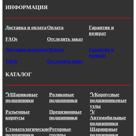
ИНФОРМАЦИЯ
Доставка и оплата
Оплата
Гарантия и
возврат
FAQs
Отследить заказ
Доставка и оплата
Оплата
Гарантия и
возврат
FAQs
Отследить заказ
КАТАЛОГ
Դ/Шариковые
Роликовые
Դ/Корпусные
подшипники
подшипники
подшипниковые
узлы
Разъемные
Прецизионные
Դ/
корпусы
подшипники
Автомобильные
подшипники
Стоматологические
Роторные
Шарнирные
подшипники
группы
подшипники