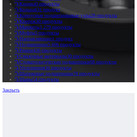
Դ/Кнопка
0 продукты
Դ/Кольца
631 продукт
Դ/Корпусные подшипниковые узлы
28 продукты
Դ/Крепеж
30 продукты
Դ/Манжеты
1 279 продукты
Դ/Муфты
5 продукты
Դ/Направляющие
1 продукт
Դ/Подшипники
5 696 продукты
Դ/Ремни
436 продукты
Դ/Смазочные материалы
30 продукты
Դ/Стоматологические подшипники
68 продукты
Դ/Уплотнения
36 продукты
Դ/Шариковые подшипники
78 продукты
Դ/Шары
54 продукты
Закрыть