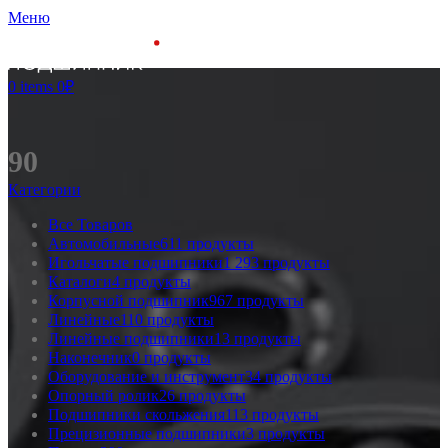
Меню
0
items
0
₽
90
Категории
Все
Товаров
Автомобильные
611 продукты
Игольчатые подшипники
1 293 продукты
Каталоги
4 продукты
Корпусной подшипник
967 продукты
Линейные
110 продукты
Линейные подшипники
13 продукты
Наконечник
0 продукты
Оборудование и инструмент
34 продукты
Опорный ролик
26 продукты
Подшипники скольжения
113 продукты
Прецизионные подшипники
3 продукты