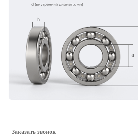
67
67.5
73
95.25
96
Заказать звонок