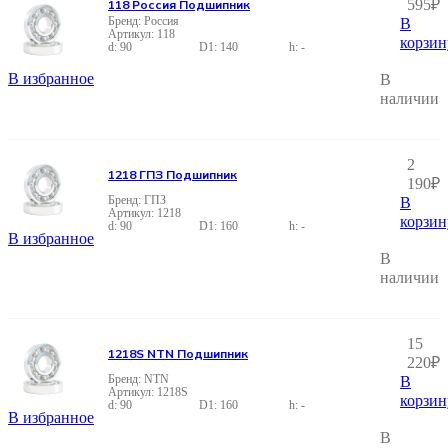
595
₽
118 Россия Подшипник
Россия
В
118
корзин
90
140
-
В избранное
В
наличии
2
1218 ГПЗ Подшипник
190
₽
ГПЗ
В
1218
корзин
90
160
-
В избранное
В
наличии
15
1218S NTN Подшипник
220
₽
NTN
В
1218S
корзин
90
160
-
В избранное
В