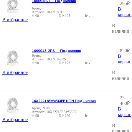
1000918 Л — Подшипник
295
₽
-
В
1000918 Л
корзин
90
125
-
В избранное
В
наличии
850
₽
1000918-2RS — Подшипник
-
В
1000918-2RS
корзин
90
125
-
В избранное
В
наличии
25
10X22218EAW33EE NTN Подшипник
400
₽
NTN
В
10X22218EAW33EE
корзин
90
160
-
В избранное
В
наличии