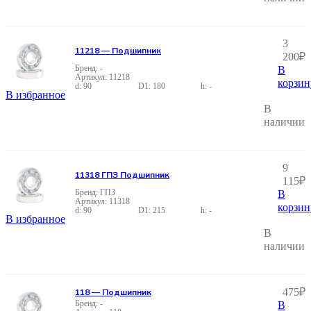
3
11218 — Подшипник
200
₽
-
В
11218
корзин
90
180
-
В избранное
В
наличии
9
11318 ГПЗ Подшипник
115
₽
ГПЗ
В
11318
корзин
90
215
-
В избранное
В
наличии
475
₽
118 — Подшипник
-
В