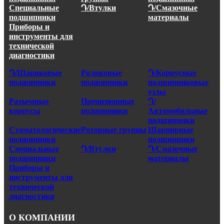
Специальные
Դ/Втулки
Դ/Смазочные
подшипники
материалы
Приборы и
инструменты для
технической
диагностики
Դ/Шариковые
Роликовые
Դ/Корпусные
подшипники
подшипники
подшипниковые
узлы
Разъемные
Прецизионные
Դ/
корпусы
подшипники
Автомобильные
подшипники
Стоматологические
Роторные группы
Шарнирные
подшипники
подшипники
Специальные
Դ/Втулки
Դ/Смазочные
подшипники
материалы
Приборы и
инструменты для
технической
диагностики
О КОМПАНИИ