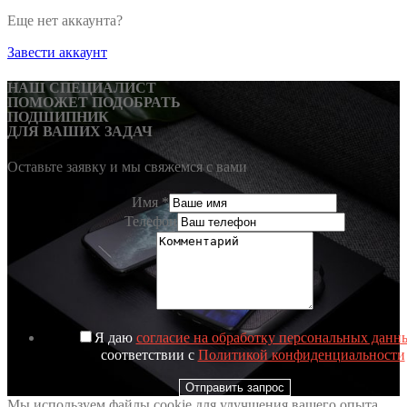
Еще нет аккаунта?
Завести аккаунт
НАШ СПЕЦИАЛИСТ
ПОМОЖЕТ ПОДОБРАТЬ
ПОДШИПНИК
ДЛЯ ВАШИХ ЗАДАЧ
Оставьте заявку и мы свяжемся с вами
Имя
*
Телефон
Я даю
согласие на обработку персональных данн
соответствии с
Политикой конфиденциальности
Отправить запрос
Мы используем файлы cookie для улучшения вашего опыта