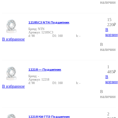
наличии
15
1218SC3 NTN Подшипник
220
₽
NTN
В
1218SC3
корзин
90
160
-
В избранное
В
наличии
1
12218 — Подшипник
485
₽
-
В
12218
корзин
90
160
-
В избранное
В
наличии
2
12218 КМ ГПЗ Подшипник