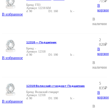
715
₽
ГПЗ
В
12218 КМ
корзин
90
160
-
В избранное
В
наличии
2
12318 — Подшипник
020
₽
-
В
12318
корзин
90
190
-
В избранное
В
наличии
5
12318 Волжский стандарт Подшипник
835
₽
Волжский стандарт
В
12318
корзин
90
190
-
В избранное
В