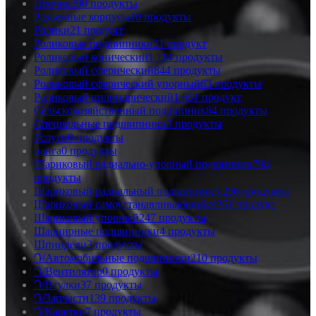
Прочие
390 продукты
Разъемные корпусы
10 продукты
Ролики
21 продукт
Роликовые подшипники
31 продукт
Роликовый конический
1 114 продукты
Роликовый сферический
844 продукты
Роликовый сферический упорный
63 продукты
Роликовый цилиндрический
1 651 продукт
Сельскохозяйственный подшипник
84 продукты
Специальные подшипники
3 продукты
Услуги
0 продукты
цанга
0 продукты
Шариковый радиально-упорный подшипник
794
продукты
Шариковый радиальный подшипник
3 256 продукты
Шариковый самоустанавливающийся
351 продукт
Шариковый упорный
247 продукты
Шарнирные подшипники
4 продукты
Шпиндели
3 продукты
Դ/Автомобильные подшипники
210 продукты
Դ/Вентилятор
0 продукты
Դ/Втулки
37 продукты
Դ/Запчасти
139 продукты
Դ/Каретки
7 продукты