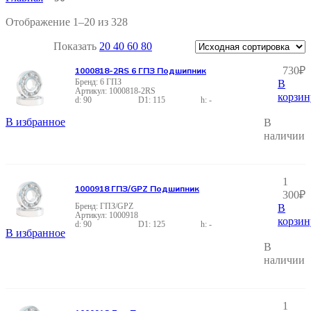
Отображение 1–20 из 328
Показать
20
40
60
80
730
₽
1000818-2RS 6 ГПЗ Подшипник
6 ГПЗ
В
1000818-2RS
корзин
90
115
-
В избранное
В
наличии
1
1000918 ГПЗ/GPZ Подшипник
300
₽
ГПЗ/GPZ
В
1000918
корзин
90
125
-
В избранное
В
наличии
1