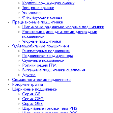
Корпусы под жидкую смазку
Торцевые крышки
Уплотнения
Фиксирующие кольца
Прецизионные подшипники
Шариковые радиально-упорные подшипники
Роликовые цилиндрические двухрядные
подшипники
Упорные подшипники
Դ/Автомобильные подшипники
Генераторные подшипники
Подшипники кондиционера
Ступичные подшипники
Ролики ремня ГРМ
Выжимные подшипники сцепления
Другие
Стоматологические подшипники
Роторные группы
Шарнирные подшипники
Серия GE
Серия GEG
Серия GEZ
Шарнирные головки типа PHS