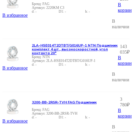
FAG
В
2220KM C3
корзин
-
-
-
В избранное
В
наличии
2LA-HSE014T2DTBT/G016UP-1 NTN Подшипник
143
комплект 4 шт., высокоскоростной, угол
035
₽
контакта 20°
NTN
В
2LA-HSE014T2DTBT/G016UP-1
корзин
-
-
-
В избранное
В
наличии
3
3200-BB-2RSR-TVH FAG Подшипник
780
₽
FAG
В
3200-BB-2RSR-TVH
корзин
-
-
-
В избранное
В