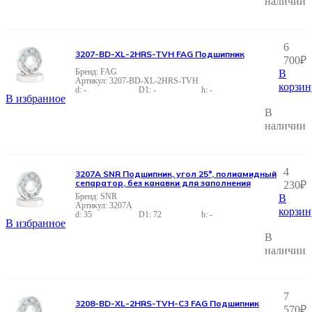
наличии
6
3207-BD-XL-2HRS-TVH FAG Подшипник
700
₽
FAG
В
3207-BD-XL-2HRS-TVH
корзин
-
-
-
В избранное
В
наличии
4
3207A SNR Подшипник, угол 25°, полиамидный
сепаратор, без канавки для заполнения
230
₽
SNR
В
3207A
корзин
35
72
-
В избранное
В
наличии
7
3208-BD-XL-2HRS-TVH-C3 FAG Подшипник
570
₽