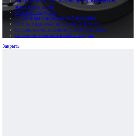
Двухрядный со стальным сепаратором закрытый
резиной
31 продукт
Прочие
11 продукты
С латунным сепаратором
117 продукты
С полиамидным сепаратором
39 продукты
С четырехточечным контактом
35 продукты
Со стальным сепаратором
201 продукт
Закрыть