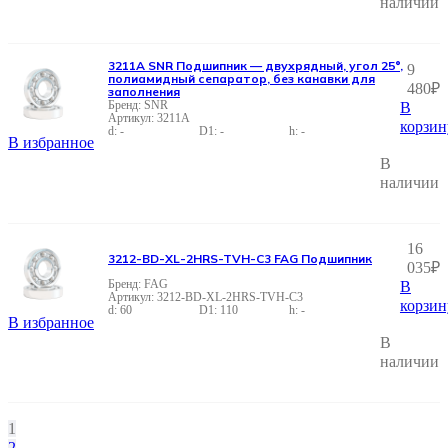
наличии
3211A SNR Подшипник — двухрядный, угол 25°,
9
полиамидный сепаратор, без канавки для
480
₽
заполнения
SNR
В
3211A
корзин
-
-
-
В избранное
В
наличии
16
3212-BD-XL-2HRS-TVH-C3 FAG Подшипник
035
₽
FAG
В
3212-BD-XL-2HRS-TVH-C3
корзин
60
110
-
В избранное
В
наличии
1
2