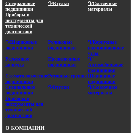
Специальные
Դ/Втулки
Դ/Смазочные
подшипники
материалы
Приборы и
инструменты для
технической
диагностики
Դ/Шариковые
Роликовые
Դ/Корпусные
подшипники
подшипники
подшипниковые
узлы
Разъемные
Прецизионные
Դ/
корпусы
подшипники
Автомобильные
подшипники
Стоматологические
Роторные группы
Шарнирные
подшипники
подшипники
Специальные
Դ/Втулки
Դ/Смазочные
подшипники
материалы
Приборы и
инструменты для
технической
диагностики
О КОМПАНИИ