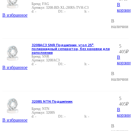
FAG
В
3208-BD-XL-2HRS-TVH-C3
корзин
-
-
-
В избранное
В
наличии
3208AC3 SNR Подшипник, угол 25°,
5
полиамидный сепаратор, без канавки для
405
₽
заполнения
SNR
В
3208AC3
корзин
-
-
-
В избранное
В
наличии
5
3208S NTN Подшипник
405
₽
NTN
В
3208S
корзин
-
-
-
В избранное
В