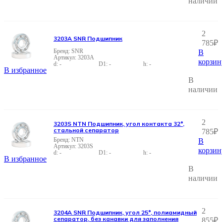
наличии
2
3203A SNR Подшипник
785
₽
SNR
В
3203A
корзин
-
-
-
В избранное
В
наличии
2
3203S NTN Подшипник, угол контакта 32°,
стальной сепаратор
785
₽
NTN
В
3203S
корзин
-
-
-
В избранное
В
наличии
2
3204A SNR Подшипник, угол 25°, полиамидный
сепаратор, без канавки для заполнения
855
₽