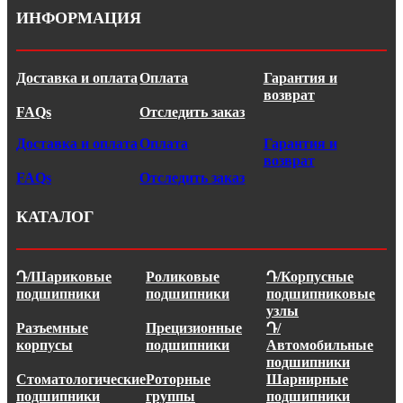
ИНФОРМАЦИЯ
Доставка и оплата
Оплата
Гарантия и
возврат
FAQs
Отследить заказ
Доставка и оплата
Оплата
Гарантия и
возврат
FAQs
Отследить заказ
КАТАЛОГ
Դ/Шариковые
Роликовые
Դ/Корпусные
подшипники
подшипники
подшипниковые
узлы
Разъемные
Прецизионные
Դ/
корпусы
подшипники
Автомобильные
подшипники
Стоматологические
Роторные
Шарнирные
подшипники
группы
подшипники