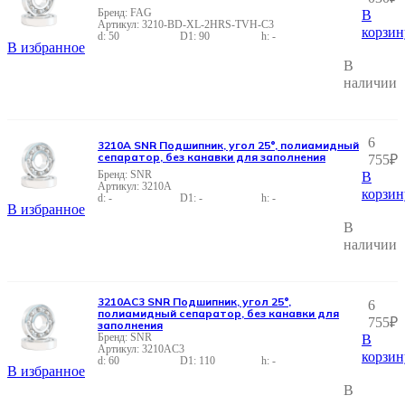
FAG
В
3210-BD-XL-2HRS-TVH-C3
корзин
50
90
-
В избранное
В
наличии
6
3210A SNR Подшипник, угол 25°, полиамидный
сепаратор, без канавки для заполнения
755
₽
SNR
В
3210A
корзин
-
-
-
В избранное
В
наличии
3210AC3 SNR Подшипник, угол 25°,
6
полиамидный сепаратор, без канавки для
755
₽
заполнения
SNR
В
3210AC3
корзин
60
110
-
В избранное
В