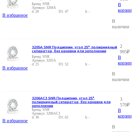
SNR
В
3204A
корзин
20
47
-
В избранное
В
наличии
2
3205A SNR Подшипник, угол 25°, полиамидный
сепаратор, без канавки для заполнения
995
₽
SNR
В
3205A
корзин
25
52
-
В избранное
В
наличии
3206AC3 SNR Подшипник, угол 25°,
3
полиамидный сепаратор, без канавки для
570
₽
заполнения
SNR
В
3206AC3
корзин
30
62
-
В избранное
В