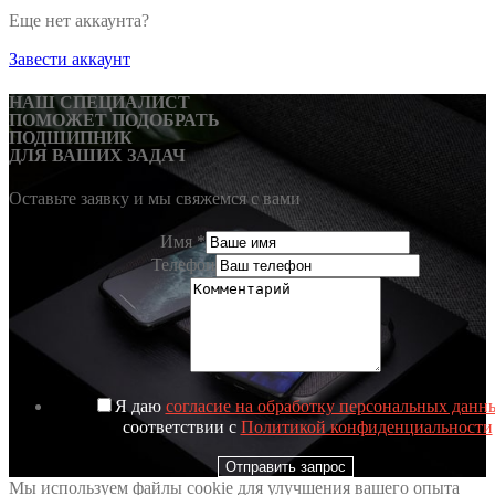
Еще нет аккаунта?
Завести аккаунт
НАШ СПЕЦИАЛИСТ
ПОМОЖЕТ ПОДОБРАТЬ
ПОДШИПНИК
ДЛЯ ВАШИХ ЗАДАЧ
Оставьте заявку и мы свяжемся с вами
Имя
*
Телефон
Я даю
согласие на обработку персональных данн
соответствии с
Политикой конфиденциальности
Отправить запрос
Мы используем файлы cookie для улучшения вашего опыта