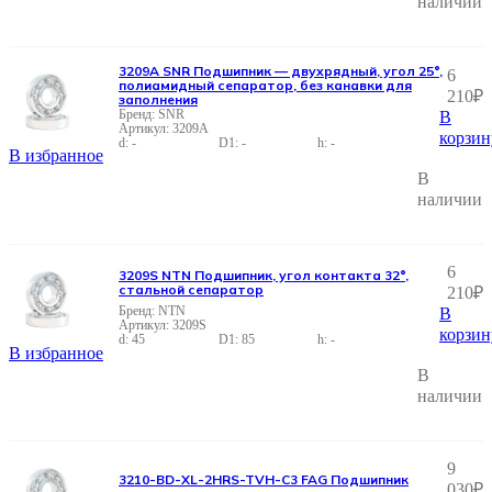
наличии
3209A SNR Подшипник — двухрядный, угол 25°,
6
полиамидный сепаратор, без канавки для
210
₽
заполнения
SNR
В
3209A
корзин
-
-
-
В избранное
В
наличии
6
3209S NTN Подшипник, угол контакта 32°,
стальной сепаратор
210
₽
NTN
В
3209S
корзин
45
85
-
В избранное
В
наличии
9
3210-BD-XL-2HRS-TVH-C3 FAG Подшипник
030
₽