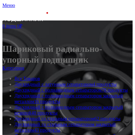
Меню
0
items
0
₽
Шариковый радиально-
упорный подшипник
Категории
Все
Товаров
Двухрядный с латунным сепаратором
4 продукты
Двухрядный с полиамидным сепаратором
78 продукты
Двухрядный с полиамидным сепаратором закрытый
металлом
16 продукты
Двухрядный с полиамидным сепаратором закрытый
резиной
40 продукты
Двухрядный со стальным сепаратором
62 продукты
Двухрядный со стальным сепаратором закрытый
металлом
43 продукты