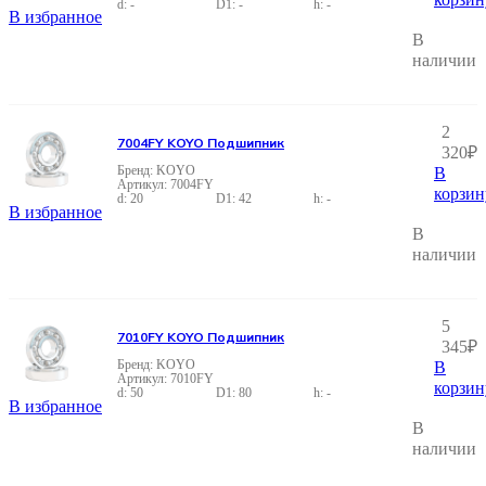
-
-
-
В избранное
В
наличии
2
7004FY KOYO Подшипник
320
₽
KOYO
В
7004FY
корзин
20
42
-
В избранное
В
наличии
5
7010FY KOYO Подшипник
345
₽
KOYO
В
7010FY
корзин
50
80
-
В избранное
В
наличии