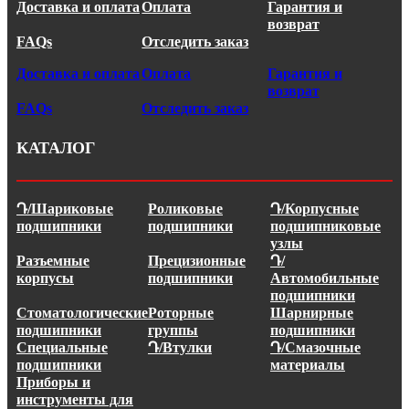
Доставка и оплата
Оплата
Гарантия и
возврат
FAQs
Отследить заказ
Доставка и оплата
Оплата
Гарантия и
возврат
FAQs
Отследить заказ
КАТАЛОГ
Դ/Шариковые
Роликовые
Դ/Корпусные
подшипники
подшипники
подшипниковые
узлы
Разъемные
Прецизионные
Դ/
корпусы
подшипники
Автомобильные
подшипники
Стоматологические
Роторные
Шарнирные
подшипники
группы
подшипники
Специальные
Դ/Втулки
Դ/Смазочные
подшипники
материалы
Приборы и
инструменты для