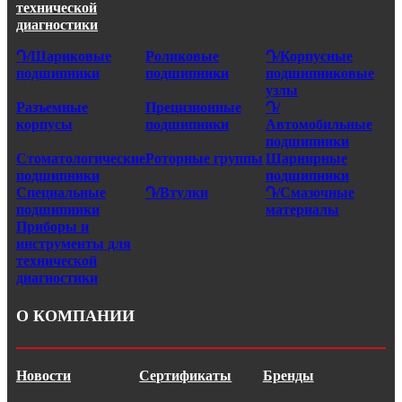
технической
диагностики
Դ/Шариковые
Роликовые
Դ/Корпусные
подшипники
подшипники
подшипниковые
узлы
Разъемные
Прецизионные
Դ/
корпусы
подшипники
Автомобильные
подшипники
Стоматологические
Роторные группы
Шарнирные
подшипники
подшипники
Специальные
Դ/Втулки
Դ/Смазочные
подшипники
материалы
Приборы и
инструменты для
технической
диагностики
О КОМПАНИИ
Новости
Сертификаты
Бренды