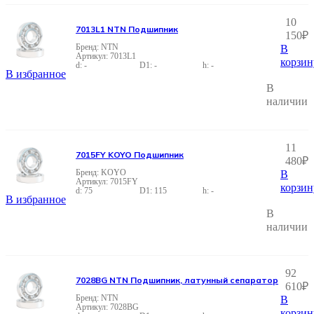
10
7013L1 NTN Подшипник
150
₽
NTN
В
7013L1
корзин
-
-
-
В избранное
В
наличии
11
7015FY KOYO Подшипник
480
₽
KOYO
В
7015FY
корзин
75
115
-
В избранное
В
наличии
92
7028BG NTN Подшипник, латунный сепаратор
610
₽
NTN
В
7028BG
корзин