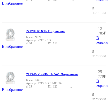
55
100
-
В избранное
В
наличии
12
7212BL1G NTN Подшипник
785
₽
NTN
В
7212BL1G
корзин
60
110
-
В избранное
В
наличии
25
7213-B-XL-MP-UA FAG. Подшипник
770
₽
FAG.
В
7213-B-XL-MP-UA
корзин
65
120
-
В избранное
В
наличии