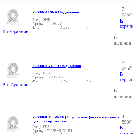
7
7208BGM SNR Подшипник
045
₽
SNR
В
7208BGM
корзин
40
80
-
В избранное
В
наличии
7
7208BL1G NTN Подшипник
045
₽
NTN
В
7208BL1G
корзин
-
-
-
В избранное
В
наличии
4
7208BMUGL P5 FBJ Подшипник (универсального
дуплексирования)
590
₽
FBJ
В
7208BMUGL P5
корзин