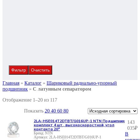
Фильтр
Очистить
Главная
»
Каталог
»
Шариковый радиально-упорный
подшипник
»
С латунным сепаратором
Отображение 1–20 из 117
Показать
20
40
60
80
2LA-HSE014T2DTBT/G016UP-1 NTN Подшипник
143
комплект 4 шт., высокоскоростной, угол
035
₽
контакта 20°
NTN
В
2LA-HSE014T2DTBT/G016UP-1
корзин