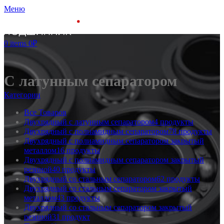
Меню
0
items
0
₽
С латунным сепаратором
Категории
Все
Товаров
Двухрядный с латунным сепаратором
4 продукты
Двухрядный с полиамидным сепаратором
78 продукты
Двухрядный с полиамидным сепаратором закрытый
металлом
16 продукты
Двухрядный с полиамидным сепаратором закрытый
резиной
40 продукты
Двухрядный со стальным сепаратором
62 продукты
Двухрядный со стальным сепаратором закрытый
металлом
43 продукты
Двухрядный со стальным сепаратором закрытый
резиной
31 продукт