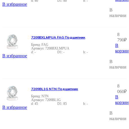
40
80
-
В избранное
В
наличии
8
7208BXLMPUA FAG Подшипник
790
₽
FAG
В
7208BXLMPUA
корзин
-
-
-
В избранное
В
наличии
8
7209BL1G NTN Подшипник
060
₽
NTN
В
7209BL1G
корзин
45
85
-
В избранное
В
наличии