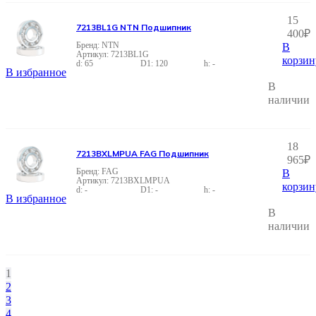
15
7213BL1G NTN Подшипник
400
₽
NTN
В
7213BL1G
корзин
65
120
-
В избранное
В
наличии
18
7213BXLMPUA FAG Подшипник
965
₽
FAG
В
7213BXLMPUA
корзин
-
-
-
В избранное
В
наличии
1
2
3
4