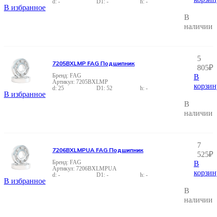
-
-
-
В избранное
В
наличии
5
7205BXLMP FAG Подшипник
805
₽
FAG
В
7205BXLMP
корзин
25
52
-
В избранное
В
наличии
7
7206BXLMPUA FAG Подшипник
525
₽
FAG
В
7206BXLMPUA
корзин
-
-
-
В избранное
В
наличии