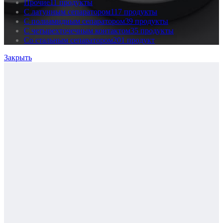
Прочие
11 продукты
С латунным сепаратором
117 продукты
С полиамидным сепаратором
39 продукты
С четырехточечным контактом
35 продукты
Со стальным сепаратором
201 продукт
Закрыть