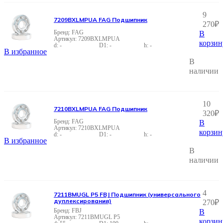
9
7209BXLMPUA FAG Подшипник
270
₽
FAG
В
7209BXLMPUA
корзин
-
-
-
В избранное
В
наличии
10
7210BXLMPUA FAG Подшипник
320
₽
FAG
В
7210BXLMPUA
корзин
-
-
-
В избранное
В
наличии
4
7211BMUGL P5 FBJ Подшипник (универсального
дуплексирования)
270
₽
FBJ
В
7211BMUGL P5
корзин