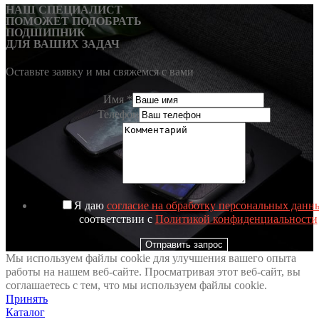
НАШ СПЕЦИАЛИСТ
ПОМОЖЕТ ПОДОБРАТЬ
ПОДШИПНИК
ДЛЯ ВАШИХ ЗАДАЧ
Оставьте заявку и мы свяжемся с вами
Имя
*
Телефон
Я даю
согласие на обработку персональных данн
соответствии с
Политикой конфиденциальности
Отправить запрос
Мы используем файлы cookie для улучшения вашего опыта
работы на нашем веб-сайте. Просматривая этот веб-сайт, вы
соглашаетесь с тем, что мы используем файлы cookie.
Принять
Каталог