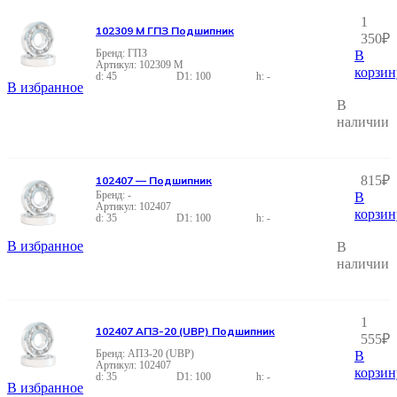
1
102309 М ГПЗ Подшипник
350
₽
ГПЗ
В
102309 М
корзин
45
100
-
В избранное
В
наличии
815
₽
102407 — Подшипник
-
В
102407
корзин
35
100
-
В избранное
В
наличии
1
102407 АПЗ-20 (UBP) Подшипник
555
₽
АПЗ-20 (UBP)
В
102407
корзин
35
100
-
В избранное