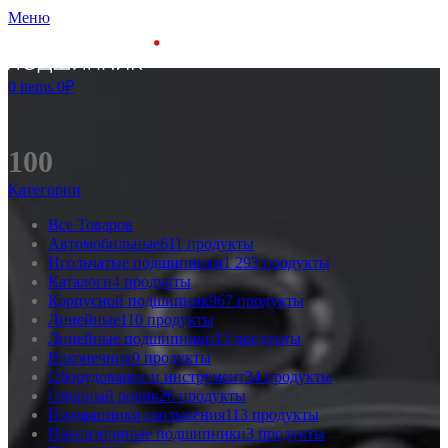
Меню
0
items
0
₽
100
Категории
Все
Товаров
Автомобильные
611 продукты
Игольчатые подшипники
1 293 продукты
Каталоги
4 продукты
Корпусной подшипник
967 продукты
Линейные
110 продукты
Линейные подшипники
13 продукты
Наконечник
0 продукты
Оборудование и инструмент
34 продукты
Опорный ролик
26 продукты
Подшипники скольжения
113 продукты
Прецизионные подшипники
3 продукты