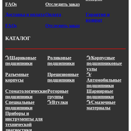
FAQs
Отследить заказ
Доставка и оплата
Оплата
Гарантия и
возврат
FAQs
Отследить заказ
КАТАЛОГ
Դ/Шариковые
Роликовые
Դ/Корпусные
подшипники
подшипники
подшипниковые
узлы
Разъемные
Прецизионные
Դ/
корпусы
подшипники
Автомобильные
подшипники
Стоматологические
Роторные
Шарнирные
подшипники
группы
подшипники
Специальные
Դ/Втулки
Դ/Смазочные
подшипники
материалы
Приборы и
инструменты для
технической
диагностики