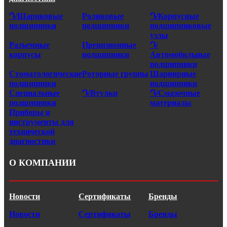
Դ/Шариковые
Роликовые
Դ/Корпусные
подшипники
подшипники
подшипниковые
узлы
Разъемные
Прецизионные
Դ/
корпусы
подшипники
Автомобильные
подшипники
Стоматологические
Роторные группы
Шарнирные
подшипники
подшипники
Специальные
Դ/Втулки
Դ/Смазочные
подшипники
материалы
Приборы и
инструменты для
технической
диагностики
О КОМПАНИИ
Новости
Сертификаты
Бренды
Новости
Сертификаты
Бренды