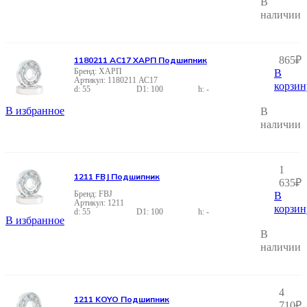
В
наличии
865
₽
1180211 АС17 ХАРП Подшипник
ХАРП
В
1180211 АС17
корзин
55
100
-
В избранное
В
наличии
1
1211 FBJ Подшипник
635
₽
FBJ
В
1211
корзин
55
100
-
В избранное
В
наличии
4
1211 KOYO Подшипник
710
₽