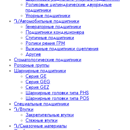
Роликовые цилиндрические двухрядные
подшипники
Упорные подшипники
Դ/Автомобильные подшипники
Генераторные подшипники
Подшипники кондиционера
Ступичные подшипники
Ролики ремня ГРМ
Выжимные подшипники сцепления
Другие
Стоматологические подшипники
Роторные группы
Шарнирные подшипники
Серия GE
Серия GEG
Серия GEZ
Шарнирные головки типа PHS
Шарнирные головки типа POS
Специальные подшипники
Դ/Втулки
Закрепительные втулки
Стяжные втулки
Դ/Смазочные материалы