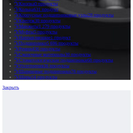
Դ/Кнопка
0 продукты
Դ/Кольца
631 продукт
Դ/Корпусные подшипниковые узлы
28 продукты
Դ/Крепеж
30 продукты
Դ/Манжеты
1 279 продукты
Դ/Муфты
5 продукты
Դ/Направляющие
1 продукт
Դ/Подшипники
5 696 продукты
Դ/Ремни
436 продукты
Դ/Смазочные материалы
30 продукты
Դ/Стоматологические подшипники
68 продукты
Դ/Уплотнения
36 продукты
Դ/Шариковые подшипники
78 продукты
Դ/Шары
54 продукты
Закрыть