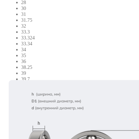
28
30
31
31.75
32
33.3
33.324
33.34
34
35
36
38.25
39
39.7
4
40
42.5
42.75
45.3
46
48.4
51
54
55.5