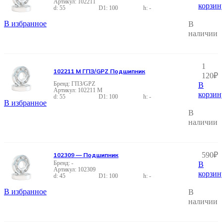
102211
корзин
55
100
-
В избранное
В
наличии
1
102211 М ГПЗ/GPZ Подшипник
120
₽
ГПЗ/GPZ
В
102211 М
корзин
55
100
-
В избранное
В
наличии
590
₽
102309 — Подшипник
-
В
102309
корзин
45
100
-
В избранное
В
наличии