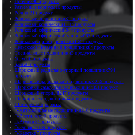
Прочие
390 продукты
Разъемные корпусы
10 продукты
Ролики
21 продукт
Роликовые подшипники
31 продукт
Роликовый конический
1 114 продукты
Роликовый сферический
844 продукты
Роликовый сферический упорный
63 продукты
Роликовый цилиндрический
1 651 продукт
Сельскохозяйственный подшипник
84 продукты
Специальные подшипники
3 продукты
Услуги
0 продукты
цанга
0 продукты
Шариковый радиально-упорный подшипник
794
продукты
Шариковый радиальный подшипник
3 256 продукты
Шариковый самоустанавливающийся
351 продукт
Шариковый упорный
247 продукты
Шарнирные подшипники
4 продукты
Шпиндели
3 продукты
Դ/Автомобильные подшипники
210 продукты
Դ/Вентилятор
0 продукты
Դ/Втулки
37 продукты
Դ/Запчасти
139 продукты
Դ/Каретки
7 продукты