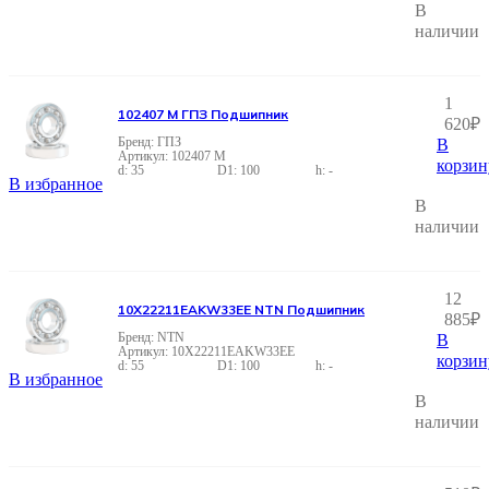
В
наличии
1
102407 М ГПЗ Подшипник
620
₽
ГПЗ
В
102407 М
корзин
35
100
-
В избранное
В
наличии
12
10X22211EAKW33EE NTN Подшипник
885
₽
NTN
В
10X22211EAKW33EE
корзин
55
100
-
В избранное
В
наличии