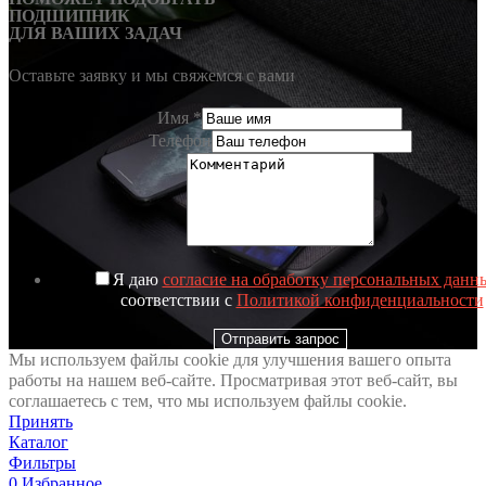
ПОДШИПНИК
ДЛЯ ВАШИХ ЗАДАЧ
Оставьте заявку и мы свяжемся с вами
Имя
*
Телефон
Я даю
согласие на обработку персональных данн
соответствии с
Политикой конфиденциальности
Отправить запрос
Мы используем файлы cookie для улучшения вашего опыта
работы на нашем веб-сайте. Просматривая этот веб-сайт, вы
соглашаетесь с тем, что мы используем файлы cookie.
Принять
Каталог
Фильтры
0
Избранное