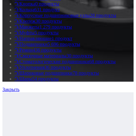
Դ/Кнопка
0 продукты
Դ/Кольца
631 продукт
Դ/Корпусные подшипниковые узлы
28 продукты
Դ/Крепеж
30 продукты
Դ/Манжеты
1 279 продукты
Դ/Муфты
5 продукты
Դ/Направляющие
1 продукт
Դ/Подшипники
5 696 продукты
Դ/Ремни
436 продукты
Դ/Смазочные материалы
30 продукты
Դ/Стоматологические подшипники
68 продукты
Դ/Уплотнения
36 продукты
Դ/Шариковые подшипники
78 продукты
Դ/Шары
54 продукты
Закрыть