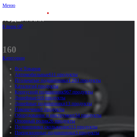
Меню
0
items
0
₽
160
Категории
Все
Товаров
Автомобильные
611 продукты
Игольчатые подшипники
1 293 продукты
Каталоги
4 продукты
Корпусной подшипник
967 продукты
Линейные
110 продукты
Линейные подшипники
13 продукты
Наконечник
0 продукты
Оборудование и инструмент
34 продукты
Опорный ролик
26 продукты
Подшипники скольжения
113 продукты
Прецизионные подшипники
3 продукты