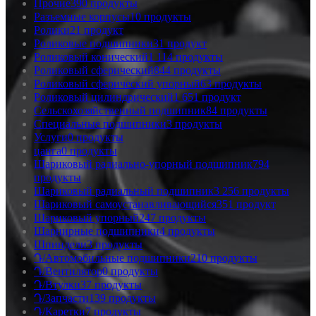
Прочие
390 продукты
Разъемные корпусы
10 продукты
Ролики
21 продукт
Роликовые подшипники
31 продукт
Роликовый конический
1 114 продукты
Роликовый сферический
844 продукты
Роликовый сферический упорный
63 продукты
Роликовый цилиндрический
1 651 продукт
Сельскохозяйственный подшипник
84 продукты
Специальные подшипники
3 продукты
Услуги
0 продукты
цанга
0 продукты
Шариковый радиально-упорный подшипник
794
продукты
Шариковый радиальный подшипник
3 256 продукты
Шариковый самоустанавливающийся
351 продукт
Шариковый упорный
247 продукты
Шарнирные подшипники
4 продукты
Шпиндели
3 продукты
Դ/Автомобильные подшипники
210 продукты
Դ/Вентилятор
0 продукты
Դ/Втулки
37 продукты
Դ/Запчасти
139 продукты
Դ/Каретки
7 продукты