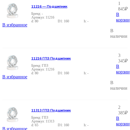
1
11216 — Подшипник
845
₽
-
В
11216
корзин
80
160
-
В избранное
В
наличии
3
11216 ГПЗ Подшипник
345
₽
ГПЗ
В
11216
корзин
80
160
-
В избранное
В
наличии
2
11313 ГПЗ Подшипник
385
₽
ГПЗ
В
11313
корзин
65
160
-
В избранное