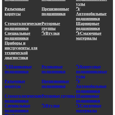
узлы
Разъемные
Прецизионные
Դ/
корпусы
подшипники
Автомобильные
подшипники
Стоматологические
Роторные
Шарнирные
подшипники
группы
подшипники
Специальные
Դ/Втулки
Դ/Смазочные
подшипники
материалы
Приборы и
инструменты для
технической
диагностики
Դ/Шариковые
Роликовые
Դ/Корпусные
подшипники
подшипники
подшипниковые
узлы
Разъемные
Прецизионные
Դ/
корпусы
подшипники
Автомобильные
подшипники
Стоматологические
Роторные группы
Шарнирные
подшипники
подшипники
Специальные
Դ/Втулки
Դ/Смазочные
подшипники
материалы