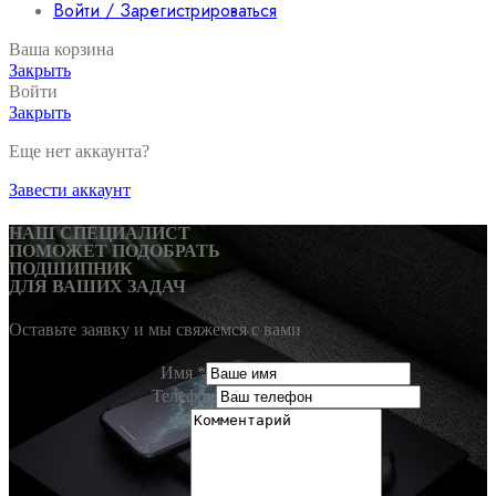
Войти / Зарегистрироваться
Ваша корзина
Закрыть
Войти
Закрыть
Еще нет аккаунта?
Завести аккаунт
НАШ СПЕЦИАЛИСТ
ПОМОЖЕТ ПОДОБРАТЬ
ПОДШИПНИК
ДЛЯ ВАШИХ ЗАДАЧ
Оставьте заявку и мы свяжемся с вами
Имя
*
Телефон