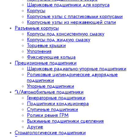
Шариковые подшипники для корпуса
Корпусы
Корпусные узлы с пластиковыми корпусами
Корпусные узлы из нержавеющей стали
Разъемные корпусы
Корпусы под консистентную смазку
Корпусы под жидкую смазку
Торцевые крышки
Уплотнения
Фиксирующие кольца
Прецизионные подшипники
Шариковые радиально-упорные подшипники
Роликовые цилиндрические двухрядные
подшипники
Упорные подшипники
Դ/Автомобильные подшипники
Генераторные подшипники
Подшипники кондиционера
Ступичные подшипники
Ролики ремня ГРМ
Выжимные подшипники сцепления
Другие
Стоматологические подшипники