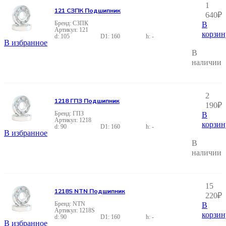
1
121 СЗПК Подшипник
640
₽
СЗПК
В
121
корзин
105
160
-
В избранное
В
наличии
2
1218 ГПЗ Подшипник
190
₽
ГПЗ
В
1218
корзин
90
160
-
В избранное
В
наличии
15
1218S NTN Подшипник
220
₽
NTN
В
1218S
корзин
90
160
-
В избранное