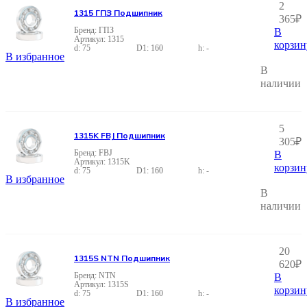
2
1315 ГПЗ Подшипник
365
₽
ГПЗ
В
1315
корзин
75
160
-
В избранное
В
наличии
5
1315K FBJ Подшипник
305
₽
FBJ
В
1315K
корзин
75
160
-
В избранное
В
наличии
20
1315S NTN Подшипник
620
₽
NTN
В
1315S
корзин
75
160
-
В избранное