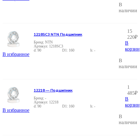
В
наличии
15
1218SC3 NTN Подшипник
220
₽
NTN
В
1218SC3
корзин
90
160
-
В избранное
В
наличии
1
12218 — Подшипник
485
₽
-
В
12218
корзин
90
160
-
В избранное
В
наличии