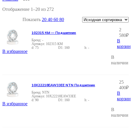
Отображение 1–20 из 272
Показать
20
40
60
80
2
102315 КМ — Подшипник
580
₽
-
В
102315 КМ
корзин
75
160
-
В избранное
В
наличии
25
10X22218EAW33EE NTN Подшипник
400
₽
NTN
В
10X22218EAW33EE
корзин
90
160
-
В избранное
В
наличии