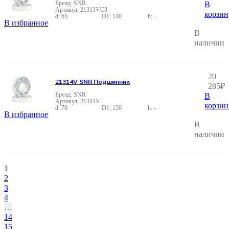
SNR
В
21313VC3
корзин
65
140
-
В избранное
В
наличии
20
21314V SNR Подшипник
285
₽
SNR
В
21314V
корзин
70
150
-
В избранное
В
наличии
1
2
3
4
…
14
15