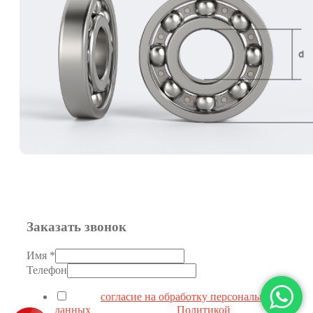
75
76
80
82
86
88
90
93
96
Заказать звонок
Имя
*
Телефон
Я даю
согласие на обработку персональных
данных
в соответствии с
Политикой