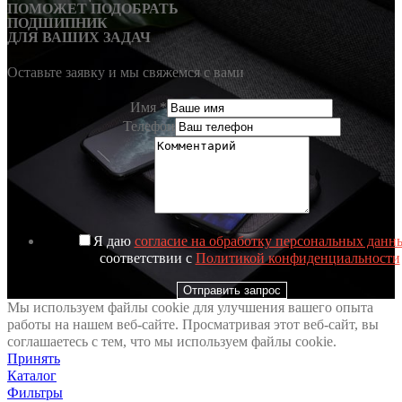
ПОМОЖЕТ ПОДОБРАТЬ
ПОДШИПНИК
ДЛЯ ВАШИХ ЗАДАЧ
Оставьте заявку и мы свяжемся с вами
Имя
*
Телефон
Я даю
согласие на обработку персональных данн
соответствии с
Политикой конфиденциальности
Отправить запрос
Мы используем файлы cookie для улучшения вашего опыта
работы на нашем веб-сайте. Просматривая этот веб-сайт, вы
соглашаетесь с тем, что мы используем файлы cookie.
Принять
Каталог
Фильтры