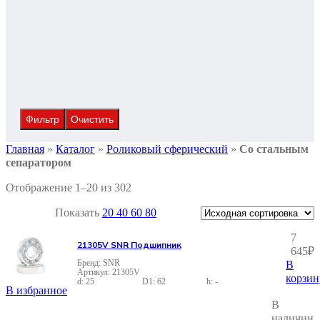
Фильтр
Очистить
Главная
»
Каталог
»
Роликовый сферический
»
Со стальным
сепаратором
Отображение 1–20 из 302
Показать
20
40
60
80
7
21305V SNR Подшипник
645
₽
SNR
В
21305V
корзин
25
62
-
В избранное
В
наличии