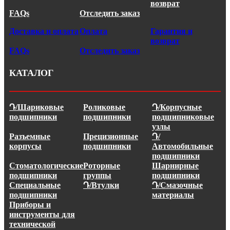
возврат
FAQs
Отследить заказ
Доставка и оплата
Оплата
Гарантия и
возврат
FAQs
Отследить заказ
КАТАЛОГ
Դ/Шариковые
Роликовые
Դ/Корпусные
подшипники
подшипники
подшипниковые
узлы
Разъемные
Прецизионные
Դ/
корпусы
подшипники
Автомобильные
подшипники
Стоматологические
Роторные
Шарнирные
подшипники
группы
подшипники
Специальные
Դ/Втулки
Դ/Смазочные
подшипники
материалы
Приборы и
инструменты для
технической