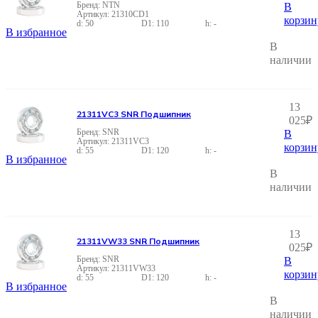
NTN
В
21310CD1
корзин
50
110
-
В избранное
В
наличии
13
21311VC3 SNR Подшипник
025
₽
SNR
В
21311VC3
корзин
55
120
-
В избранное
В
наличии
13
21311VW33 SNR Подшипник
025
₽
SNR
В
21311VW33
корзин
55
120
-
В избранное
В
наличии