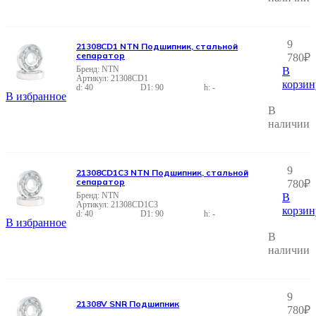
9
21308CD1 NTN Подшипник, стальной
сепаратор
780
₽
NTN
В
21308CD1
корзин
40
90
-
В избранное
В
наличии
9
21308CD1C3 NTN Подшипник, стальной
сепаратор
780
₽
NTN
В
21308CD1C3
корзин
40
90
-
В избранное
В
наличии
9
21308V SNR Подшипник
780
₽