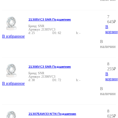
7
21305VC3 SNR Подшипник
645
₽
SNR
В
21305VC3
корзин
25
62
-
В избранное
В
наличии
8
21306VC3 SNR Подшипник
255
₽
SNR
В
21306VC3
корзин
30
72
-
В избранное
В
наличии
8
21307EAW33 NTN Подшипник
025
₽