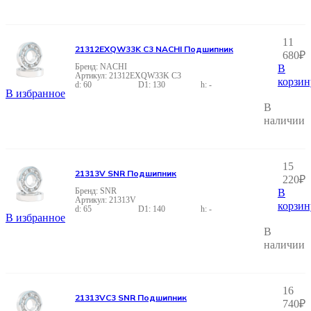
11
21312EXQW33K C3 NACHI Подшипник
680
₽
NACHI
В
21312EXQW33K C3
корзин
60
130
-
В избранное
В
наличии
15
21313V SNR Подшипник
220
₽
SNR
В
21313V
корзин
65
140
-
В избранное
В
наличии
16
21313VC3 SNR Подшипник
740
₽