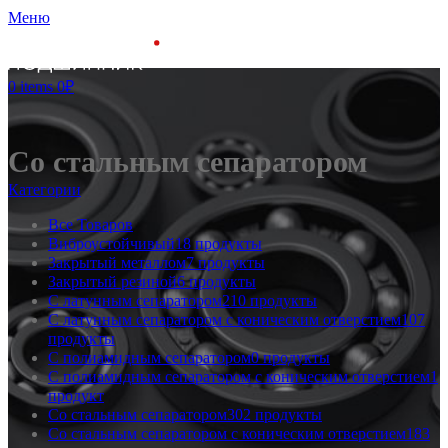
Меню
0
items
0
₽
Со стальным сепаратором
Категории
Все
Товаров
Виброустойчивый
18 продукты
Закрытый металлом
7 продукты
Закрытый резиной
6 продукты
С латунным сепаратором
210 продукты
С латунным сепаратором с коническим отверстием
107
продукты
С полиамидным сепаратором
0 продукты
С полиамидным сепаратором с коническим отверстием
1
продукт
Со стальным сепаратором
302 продукты
Со стальным сепаратором с коническим отверстием
183