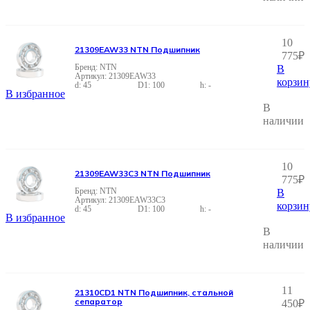
10
21309EAW33 NTN Подшипник
775
₽
NTN
В
21309EAW33
корзин
45
100
-
В избранное
В
наличии
10
21309EAW33C3 NTN Подшипник
775
₽
NTN
В
21309EAW33C3
корзин
45
100
-
В избранное
В
наличии
11
21310CD1 NTN Подшипник, стальной
сепаратор
450
₽