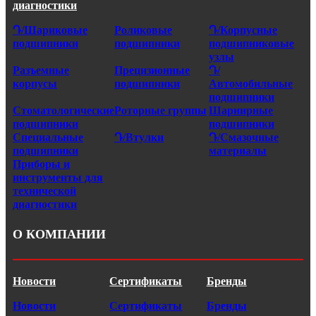
диагностики
Դ/Шариковые
Роликовые
Դ/Корпусные
подшипники
подшипники
подшипниковые
узлы
Разъемные
Прецизионные
Դ/
корпусы
подшипники
Автомобильные
подшипники
Стоматологические
Роторные группы
Шарнирные
подшипники
подшипники
Специальные
Դ/Втулки
Դ/Смазочные
подшипники
материалы
Приборы и
инструменты для
технической
диагностики
О КОМПАНИИ
Новости
Сертификаты
Бренды
Новости
Сертификаты
Бренды