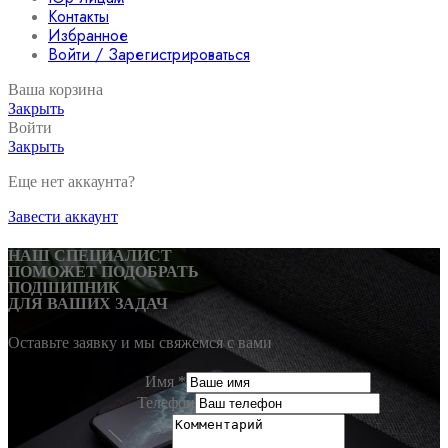
Контакты
Избранное
Войти / Зарегистрироваться
Ваша корзина
Закрыть
Войти
Закрыть
Еще нет аккаунта?
Завести аккаунт
НАШ СПЕЦИАЛИСТ
ПОМОЖЕТ ПОДОБРАТЬ
ПОДШИПНИК
ДЛЯ ВАШИХ ЗАДАЧ
Оставьте заявку и мы свяжемся с вами
Имя
*
Телефон