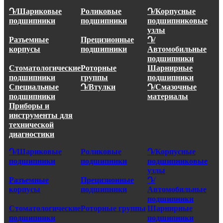
Դ/Шариковые
Роликовые
Դ/Корпусные
подшипники
подшипники
подшипниковые
узлы
Разъемные
Прецизионные
Դ/
корпусы
подшипники
Автомобильные
подшипники
Стоматологические
Роторные
Шарнирные
подшипники
группы
подшипники
Специальные
Դ/Втулки
Դ/Смазочные
подшипники
материалы
Приборы и
инструменты для
технической
диагностики
Դ/Шариковые
Роликовые
Դ/Корпусные
подшипники
подшипники
подшипниковые
узлы
Разъемные
Прецизионные
Դ/
корпусы
подшипники
Автомобильные
подшипники
Стоматологические
Роторные группы
Шарнирные
подшипники
подшипники