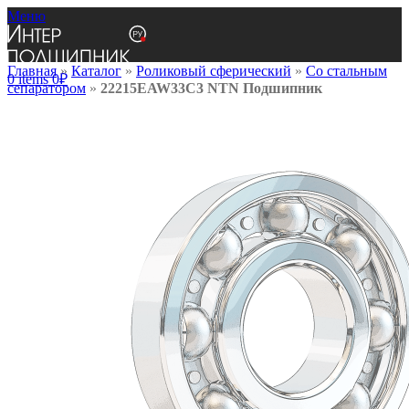
Меню
Главная
»
Каталог
»
Роликовый сферический
»
Со стальным
0
items
0
₽
сепаратором
»
22215EAW33C3 NTN Подшипник