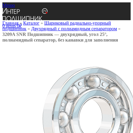
Меню
Главная
»
Каталог
»
Шариковый радиально-упорный
0
items
0
₽
подшипник
»
Двухрядный с полиамидным сепаратором
»
3209A SNR Подшипник — двухрядный, угол 25°,
полиамидный сепаратор, без канавки для заполнения