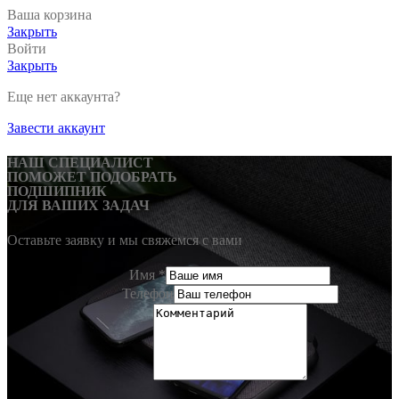
Ваша корзина
Закрыть
Войти
Закрыть
Еще нет аккаунта?
Завести аккаунт
НАШ СПЕЦИАЛИСТ
ПОМОЖЕТ ПОДОБРАТЬ
ПОДШИПНИК
ДЛЯ ВАШИХ ЗАДАЧ
Оставьте заявку и мы свяжемся с вами
Имя
*
Телефон