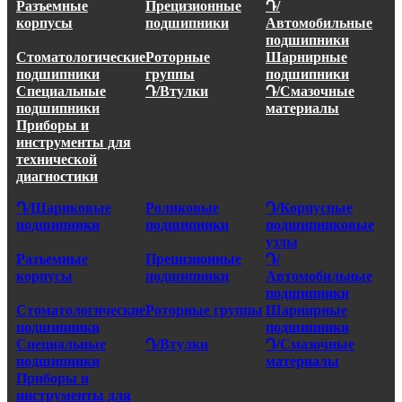
Разъемные
Прецизионные
Դ/
корпусы
подшипники
Автомобильные
подшипники
Стоматологические
Роторные
Шарнирные
подшипники
группы
подшипники
Специальные
Դ/Втулки
Դ/Смазочные
подшипники
материалы
Приборы и
инструменты для
технической
диагностики
Դ/Шариковые
Роликовые
Դ/Корпусные
подшипники
подшипники
подшипниковые
узлы
Разъемные
Прецизионные
Դ/
корпусы
подшипники
Автомобильные
подшипники
Стоматологические
Роторные группы
Шарнирные
подшипники
подшипники
Специальные
Դ/Втулки
Դ/Смазочные
подшипники
материалы
Приборы и
инструменты для