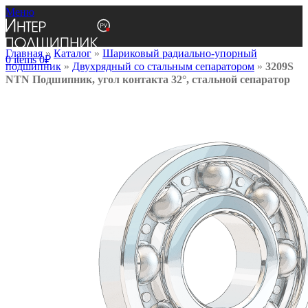
Меню
Главная
»
Каталог
»
Шариковый радиально-упорный
0
items
0
₽
подшипник
»
Двухрядный со стальным сепаратором
»
3209S
NTN Подшипник, угол контакта 32°, стальной сепаратор