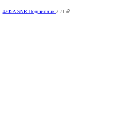
4205A SNR Подшипник
2 715
₽