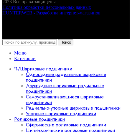
2023
Все права защищены
Политика обработки персональных данных
HUNTERWEB - Разработка интернет-магазинов
Поиск
Меню
Категории
Դ/Шариковые подшипники
Однорядные радиальные шариковые
подшипники
Двухрядные шариковые радиальные
подшипники
Самоустанавливающиеся шариковые
подшипники
Радиально-упорные шариковые подшипники
Упорные шариковые подшипники
Роликовые подшипники
Сферические роликовые подшипники
Цилиндрические роликовые подшипники