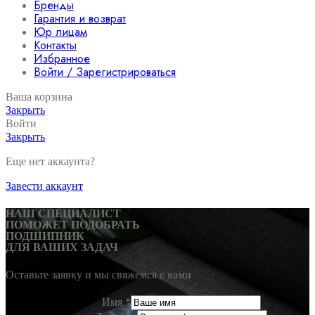
Бренды
Гарантия и возврат
Юр лицам
Контакты
Избранное
Войти / Зарегистрироваться
Ваша корзина
Закрыть
Войти
Закрыть
Еще нет аккаунта?
Завести аккаунт
НАШ СПЕЦИАЛИСТ
ПОМОЖЕТ ПОДОБРАТЬ
ПОДШИПНИК
ДЛЯ ВАШИХ ЗАДАЧ
Оставьте заявку и мы свяжемся с вами
Имя
*