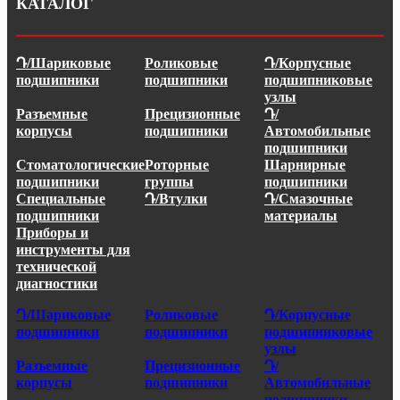
КАТАЛОГ
Դ/Шариковые
Роликовые
Դ/Корпусные
подшипники
подшипники
подшипниковые
узлы
Разъемные
Прецизионные
Դ/
корпусы
подшипники
Автомобильные
подшипники
Стоматологические
Роторные
Шарнирные
подшипники
группы
подшипники
Специальные
Դ/Втулки
Դ/Смазочные
подшипники
материалы
Приборы и
инструменты для
технической
диагностики
Դ/Шариковые
Роликовые
Դ/Корпусные
подшипники
подшипники
подшипниковые
узлы
Разъемные
Прецизионные
Դ/
корпусы
подшипники
Автомобильные
подшипники